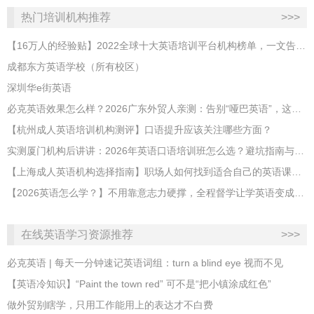
热门培训机构推荐
>>>
【16万人的经验贴】2022全球十大英语培训平台机构榜单，一文告诉你
成都东方英语学校（所有校区）
深圳华e街英语
必克英语效果怎么样？2026广东外贸人亲测：告别“哑巴英语”，这才是成年人最高效的自救指南！
【杭州成人英语培训机构测评】口语提升应该关注哪些方面？
实测厦门机构后讲讲：2026年英语口语培训班怎么选？避坑指南与高效学习新范式
【上海成人英语机构选择指南】职场人如何找到适合自己的英语课程？
【2026英语怎么学？】不用靠意志力硬撑，全程督学让学英语变成日常习惯
在线英语学习资源推荐
>>>
必克英语 | 每天一分钟速记英语词组：turn a blind eye 视而不见
​【英语冷知识】“Paint the town red” 可不是“把小镇涂成红色”
做外贸别瞎学，只用工作能用上的表达才不白费