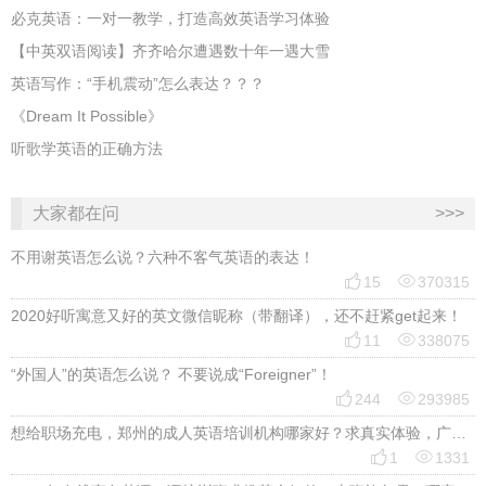
必克英语：一对一教学，打造高效英语学习体验
【中英双语阅读】齐齐哈尔遭遇数十年一遇大雪
英语写作：“手机震动”怎么表达？？？
《Dream It Possible》
听歌学英语的正确方法
大家都在问
>>>
不用谢英语怎么说？六种不客气英语的表达！


15
370315
2020好听寓意又好的英文微信昵称（带翻译），还不赶紧get起来！


11
338075
“外国人”的英语怎么说？ 不要说成“Foreigner”！


244
293985
想给职场充电，郑州的成人英语培训机构哪家好？求真实体验，广告勿扰，感谢！


1
1331