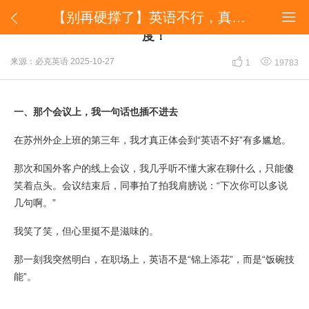
【别再硬撑了】英语不行，真的会拖慢你的升职速度！


【别再硬撑了】英语不行，真的会拖慢你的升职速
度！


来源：必克英语
2025-10-27
1
19783
一、那个会议上，我一句话也插不进去
在苏州外企上班的第三年，我才真正体会到“英语不好”有多尴尬。
那次和国外客户的线上会议，我几乎听不懂大家在聊什么，只能傻
笑着点头。会议结束后，同事拍了拍我肩膀说：“下次你可以多说
几句啊。”
我笑了笑，但心里挺不是滋味的。
那一刻我突然明白，在职场上，英语不是“锦上添花”，而是“饭碗技
能”。