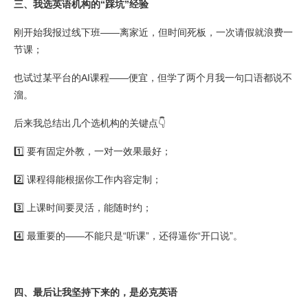
三、我选英语机构的“踩坑”经验
刚开始我报过线下班——离家近，但时间死板，一次请假就浪费一
节课；
也试过某平台的AI课程——便宜，但学了两个月我一句口语都说不
溜。
后来我总结出几个选机构的关键点👇
1️⃣ 要有固定外教，一对一效果最好；
2️⃣ 课程得能根据你工作内容定制；
3️⃣ 上课时间要灵活，能随时约；
4️⃣ 最重要的——不能只是“听课”，还得逼你“开口说”。
四、最后让我坚持下来的，是必克英语