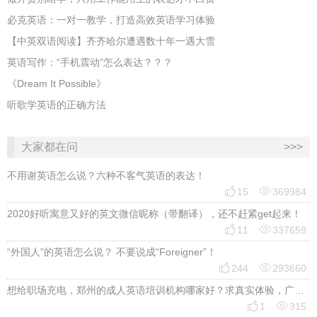
必克英语：一对一教学，打造高效英语学习体验
【中英双语阅读】齐齐哈尔遭遇数十年一遇大雪
英语写作：“手机震动”怎么表达？？？
《Dream It Possible》
听歌学英语的正确方法
大家都在问
>>>
不用谢英语怎么说？六种不客气英语的表达！


15
369984
2020好听寓意又好的英文微信昵称（带翻译），还不赶紧get起来！


11
337659
“外国人”的英语怎么说？ 不要说成“Foreigner”！


244
293660
想给职场充电，郑州的成人英语培训机构哪家好？求真实体验，广告勿扰，感谢！


1
315