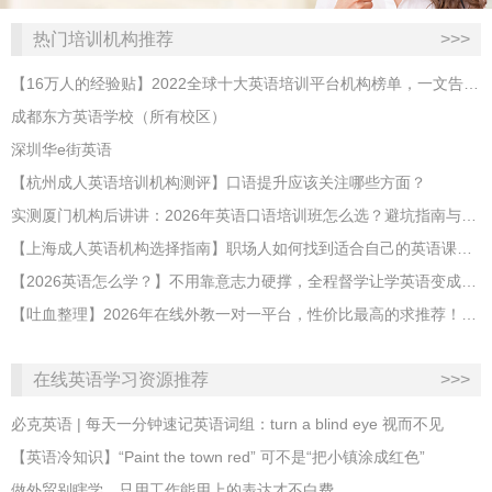
热门培训机构推荐
>>>
【16万人的经验贴】2022全球十大英语培训平台机构榜单，一文告诉你
成都东方英语学校（所有校区）
深圳华e街英语
【杭州成人英语培训机构测评】口语提升应该关注哪些方面？
实测厦门机构后讲讲：2026年英语口语培训班怎么选？避坑指南与高效学习新范式
【上海成人英语机构选择指南】职场人如何找到适合自己的英语课程？
【2026英语怎么学？】不用靠意志力硬撑，全程督学让学英语变成日常习惯
【吐血整理】2026年在线外教一对一平台，性价比最高的求推荐！哪家效果好？
在线英语学习资源推荐
>>>
必克英语 | 每天一分钟速记英语词组：turn a blind eye 视而不见
​【英语冷知识】“Paint the town red” 可不是“把小镇涂成红色”
做外贸别瞎学，只用工作能用上的表达才不白费