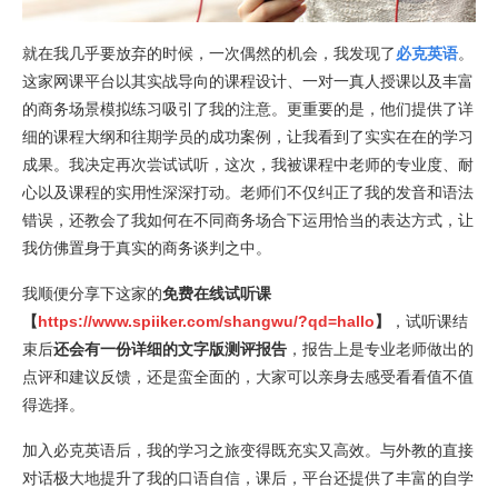
就在我几乎要放弃的时候，一次偶然的机会，我发现了
必克英语
。
这家网课平台以其实战导向的课程设计、一对一真人授课以及丰富
的商务场景模拟练习吸引了我的注意。更重要的是，他们提供了详
细的课程大纲和往期学员的成功案例，让我看到了实实在在的学习
成果。我决定再次尝试试听，这次，我被课程中老师的专业度、耐
心以及课程的实用性深深打动。老师们不仅纠正了我的发音和语法
错误，还教会了我如何在不同商务场合下运用恰当的表达方式，让
我仿佛置身于真实的商务谈判之中。
我顺便分享下这家的
免费在线试听课
【
https://www.spiiker.com/shangwu/?qd=hallo
】
，试听课结
束后
还会有一份详细的文字版测评报告
，报告上是专业老师做出的
点评和建议反馈，还是蛮全面的，大家可以亲身去感受看看值不值
得选择。
加入必克英语后，我的学习之旅变得既充实又高效。与外教的直接
对话极大地提升了我的口语自信，课后，平台还提供了丰富的自学