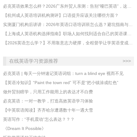
必克英语效果怎么样？2026广东外贸人亲测：告别“哑巴英语”，这才是成年人最高效的自救指南！
【杭州成人英语培训机构测评】口语提升应该关注哪些方面？
实测厦门机构后讲讲：2026年英语口语培训班怎么选？避坑指南与高效学习新范式
【上海成人英语机构选择指南】职场人如何找到适合自己的英语课程？
【2026英语怎么学？】不用靠意志力硬撑，全程督学让学英语变成日常习惯
在线英语学习资源推荐
>>>
必克英语 | 每天一分钟速记英语词组：turn a blind eye 视而不见
​【英语冷知识】“Paint the town red” 可不是“把小镇涂成红色”
做外贸别瞎学，只用工作能用上的表达才不白费
必克英语：一对一教学，打造高效英语学习体验
【中英双语阅读】齐齐哈尔遭遇数十年一遇大雪
英语写作：“手机震动”怎么表达？？？
《Dream It Possible》