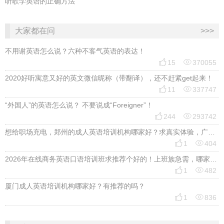
听歌学英语的正确方法
大家都在问
>>>
不用谢英语怎么说？六种不客气英语的表达！


15
370055
2020好听寓意又好的英文微信昵称（带翻译），还不赶紧get起来！


11
337747
“外国人”的英语怎么说？ 不要说成“Foreigner”！


244
293742
想给职场充电，郑州的成人英语培训机构哪家好？求真实体验，广告勿扰，感谢！


1
404
2026年在线商务英语口语培训班求推荐个好的！上班族急需，哪家好？


1
482
厦门成人英语培训机构哪家好？有推荐的吗？


1
836