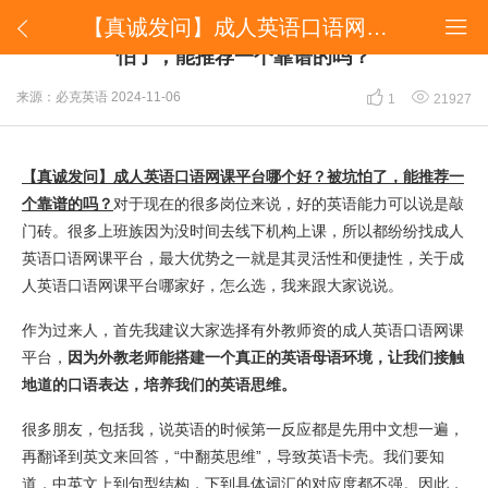
​【真诚发问】成人英语口语网课平台哪个好？被坑怕了，能推荐一个靠谱的吗？


​【真诚发问】成人英语口语网课平台哪个好？被坑
怕了，能推荐一个靠谱的吗？


来源：必克英语
2024-11-06
1
21927
【真诚发问】成人英语口语网课平台哪个好？被坑怕了，能推荐一
个靠谱的吗？
对于现在的很多岗位来说，好的英语能力可以说是敲
门砖。很多上班族因为没时间去线下机构上课，所以都纷纷找成人
英语口语网课平台，最大优势之一就是其灵活性和便捷性，关于成
人英语口语网课平台哪家好，怎么选，我来跟大家说说。
作为过来人，首先我建议大家选择有外教师资的成人英语口语网课
平台，
因为外教老师能搭建一个真正的英语母语环境，让我们接触
地道的口语表达，培养我们的英语思维。
很多朋友，包括我，说英语的时候第一反应都是先用中文想一遍，
再翻译到英文来回答，“中翻英思维”，导致英语卡壳。我们要知
道，中英文上到句型结构，下到具体词汇的对应度都不强。因此，