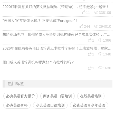
2020好听寓意又好的英文微信昵称（带翻译），还不赶紧get起来！


11
338109
“外国人”的英语怎么说？ 不要说成“Foreigner”！


244
294010
想给职场充电，郑州的成人英语培训机构哪家好？求真实体验，广告勿扰，感谢！


1
1386
2026年在线商务英语口语培训班求推荐个好的！上班族急需，哪家好？


1
1348
厦门成人英语培训机构哪家好？有推荐的吗？


1
1630
热门标签
必克英语官方报价
商务英语口语培训
在线英语培训
必克英语价格
少儿英语口语培训
必克英语青少年英语