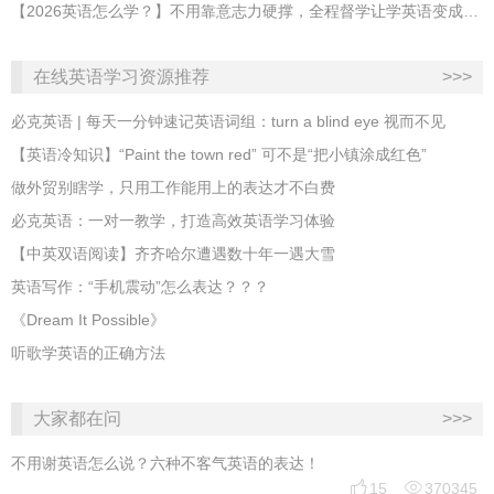
【2026英语怎么学？】不用靠意志力硬撑，全程督学让学英语变成日常习惯
在线英语学习资源推荐
>>>
必克英语 | 每天一分钟速记英语词组：turn a blind eye 视而不见
​【英语冷知识】“Paint the town red” 可不是“把小镇涂成红色”
做外贸别瞎学，只用工作能用上的表达才不白费
必克英语：一对一教学，打造高效英语学习体验
【中英双语阅读】齐齐哈尔遭遇数十年一遇大雪
英语写作：“手机震动”怎么表达？？？
《Dream It Possible》
听歌学英语的正确方法
大家都在问
>>>
不用谢英语怎么说？六种不客气英语的表达！


15
370345