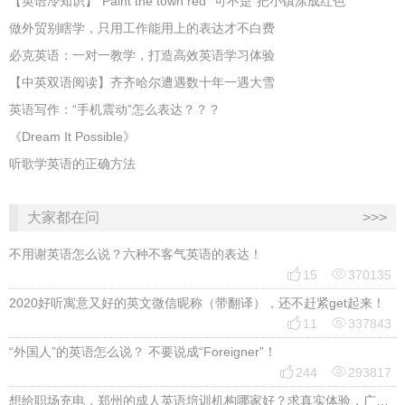
​【英语冷知识】“Paint the town red” 可不是“把小镇涂成红色”
做外贸别瞎学，只用工作能用上的表达才不白费
必克英语：一对一教学，打造高效英语学习体验
【中英双语阅读】齐齐哈尔遭遇数十年一遇大雪
英语写作：“手机震动”怎么表达？？？
《Dream It Possible》
听歌学英语的正确方法
大家都在问
>>>
不用谢英语怎么说？六种不客气英语的表达！


15
370135
2020好听寓意又好的英文微信昵称（带翻译），还不赶紧get起来！


11
337843
“外国人”的英语怎么说？ 不要说成“Foreigner”！


244
293817
想给职场充电，郑州的成人英语培训机构哪家好？求真实体验，广告勿扰，感谢！