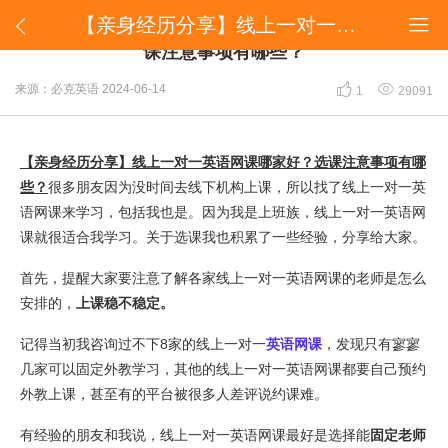
​【亲身经历分享】线上一对一英语网课哪家好？选课注意事项有哪些？


​【亲身经历分享】线上一对一英语网课哪家好？选
课注意事项有哪些？


来源：必克英语
2024-06-14
1
29091
【亲身经历分享】线上一对一英语网课哪家好？选课注意事项有哪
些？
很多朋友因为没时间去线下机构上课，所以找了线上一对一英
语网课来学习，包括我也是。因为我是上班族，线上一对一英语网
课就很适合我学习。关于选课我也积累了一些经验，分享给大家。
首先，提醒大家要注意了解各家线上一对一英语网课的老师是怎么
安排的，
上课稳不稳定。
记得当初我咨询过不下8家的线上一对一
英语网课
，发现只有寥寥
几家可以固定外教学习，其他的线上一对一英语网课都要自己预约
外教上课，甚至有的平台被很多人差评说约课难。
有经验的朋友和我说，线上一对一英语网课最好是选择能
固定老师