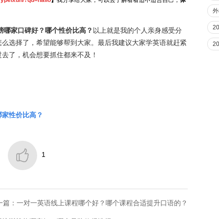
yypeixun/?qd=hallo
】
我分享给大家，可以去了解看看适不适合自己，
体
外
2
行榜哪家口碑好？哪个性价比高？
以上就是我的个人亲身感受分
怎么选择了，希望能够帮到大家。最后我建议大家学英语就赶紧
2
过去了，机会想要抓住都来不及！
哪家性价比高？

1
一篇：一对一英语线上课程哪个好？哪个课程合适提升口语的？