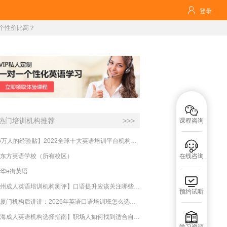

登录
个性价比高？

热门培训机构推荐
>>>
课程咨询
【16万人的经验贴】2022全球十大英语培训平台机构榜单，一文告诉你

东方英语学校（所有校区）
在线咨询
华e街英语

【杭州成人英语培训机构测评】口语提升应该关注哪些方面？
预约试听
实测厦门机构后讲讲：2026年英语口语培训班怎么选？避坑指南与高效学习新范式

【上海成人英语机构选择指南】职场人如何找到适合自己的英语课程？