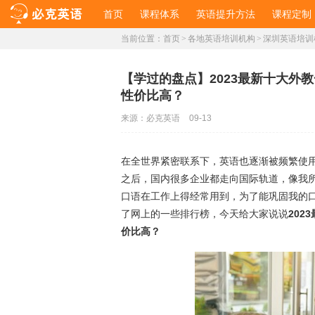
首页
课程体系
英语提升方法
课程定制
当前位置：
首页
>
各地英语培训机构
>
深圳英语培训
【学过的盘点】2023最新十大外
性价比高？
来源：
必克英语
09-13
在全世界紧密联系下，英语也逐渐被频繁使
之后，国内很多企业都走向国际轨道，像我
口语在工作上得经常用到，为了能巩固我的
了网上的一些排行榜，今天给大家说说
20
价比高？