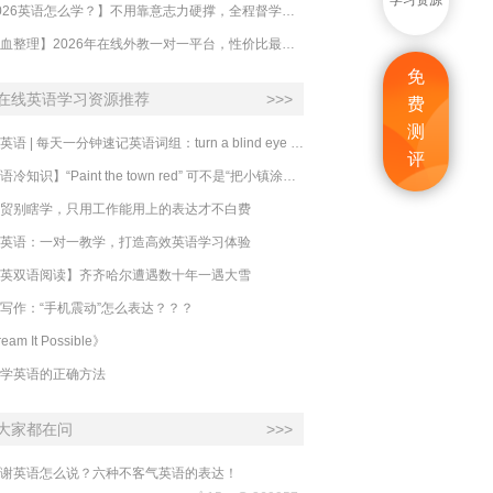
学习资源
【2026英语怎么学？】不用靠意志力硬撑，全程督学让学英语变成日常习惯
【吐血整理】2026年在线外教一对一平台，性价比最高的求推荐！哪家效果好？
免
在线英语学习资源推荐
>>>
费
测
必克英语 | 每天一分钟速记英语词组：turn a blind eye 视而不见
评
​【英语冷知识】“Paint the town red” 可不是“把小镇涂成红色”
贸别瞎学，只用工作能用上的表达才不白费
英语：一对一教学，打造高效英语学习体验
英双语阅读】齐齐哈尔遭遇数十年一遇大雪
写作：“手机震动”怎么表达？？？
eam It Possible》
学英语的正确方法
大家都在问
>>>
谢英语怎么说？六种不客气英语的表达！