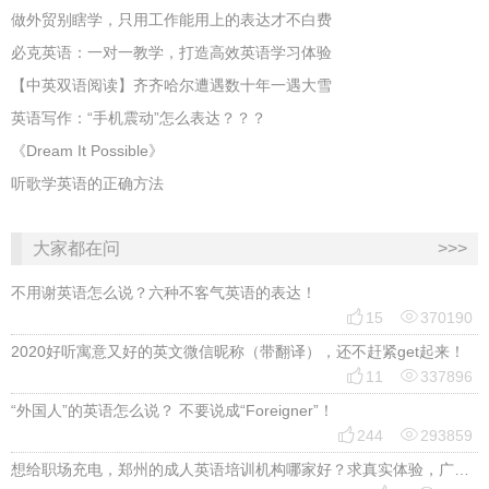
做外贸别瞎学，只用工作能用上的表达才不白费
必克英语：一对一教学，打造高效英语学习体验
【中英双语阅读】齐齐哈尔遭遇数十年一遇大雪
英语写作：“手机震动”怎么表达？？？
《Dream It Possible》
听歌学英语的正确方法
大家都在问
>>>
不用谢英语怎么说？六种不客气英语的表达！


15
370190
2020好听寓意又好的英文微信昵称（带翻译），还不赶紧get起来！


11
337896
“外国人”的英语怎么说？ 不要说成“Foreigner”！


244
293859
想给职场充电，郑州的成人英语培训机构哪家好？求真实体验，广告勿扰，感谢！