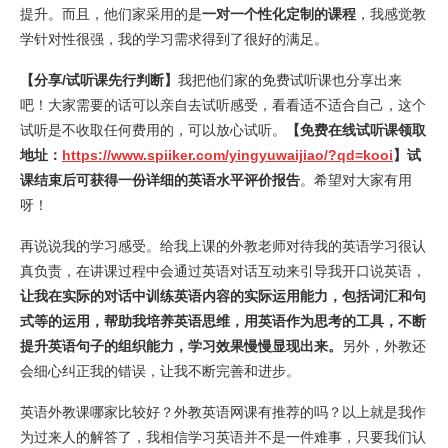
提升。而且，他们家采用的是
一对一个性化定制的课程
，我感觉教
学针对性很强，我的学习需求得到了很好的满足。
【分享/试听课先行判断】
我把他们家的免费试听课也分享出来
吧！大家需要的话可以亲自去试听感受，看看适不适合自己，这个
试听是不收取任何费用的，可以放心试听。
【免费在线试听课领取
地址：
https://www.spiiker.com/yingyuwaijiao/?qd=kooi
】试
课结束后可获得一份详细的英语水平评价报告
。希望对大家有用
呀！
再说说我的学习感受。给我上课的外教老师对待我的英语学习很认
真负责，在讲课过程中会通过英语对话互动来引导我开口说英语，
让我在实际的对话中训练英语内容的实际运用能力，包括词汇和句
式等的运用，帮助我培养英语思维，用英语作为思考的工具，不断
提升英语句子的组织能力，学习效果慢慢显现出来。
另外，外教还
会细心纠正我的错误，让我不断完善和进步。
英语外教课哪家比较好？外教英语网课有推荐的吗？以上就是我作
为过来人的解答了，我相信学习英语并不是一件难事，只要我们认