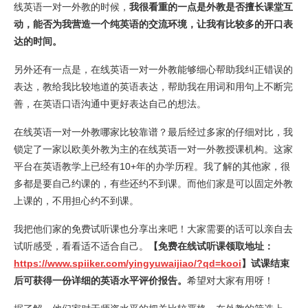
线英语一对一外教的时候，
我很看重的一点是外教是否擅长课堂互
动，能否为我营造一个纯英语的交流环境，让我有比较多的开口表
达的时间。
另外还有一点是，在线英语一对一外教能够细心帮助我纠正错误的
表达，教给我比较地道的英语表达，帮助我在用词和用句上不断完
善，在英语口语沟通中更好表达自己的想法。
在线英语一对一外教哪家比较靠谱？最后经过多家的仔细对比，我
锁定了一家以欧美外教为主的在线英语一对一外教授课机构。这家
平台在英语教学上已经有10+年的办学历程。我了解的其他家，很
多都是要自己约课的，有些还约不到课。而他们家是可以固定外教
上课的，不用担心约不到课。
我把他们家的免费试听课也分享出来吧！大家需要的话可以亲自去
试听感受，看看适不适合自己。
【免费在线试听课领取地址：
https://www.spiiker.com/yingyuwaijiao/?qd=kooi
】试课结束
后可获得一份详细的英语水平评价报告。
希望对大家有用呀！