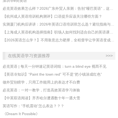
深圳华e街英语
必克英语效果怎么样？2026广东外贸人亲测：告别“哑巴英语”，这才是成年人最高效的自救指南！
【杭州成人英语培训机构测评】口语提升应该关注哪些方面？
实测厦门机构后讲讲：2026年英语口语培训班怎么选？避坑指南与高效学习新范式
【上海成人英语机构选择指南】职场人如何找到适合自己的英语课程？
【2026英语怎么学？】不用靠意志力硬撑，全程督学让学英语变成日常习惯
在线英语学习资源推荐
>>>
必克英语 | 每天一分钟速记英语词组：turn a blind eye 视而不见
​【英语冷知识】“Paint the town red” 可不是“把小镇涂成红色”
做外贸别瞎学，只用工作能用上的表达才不白费
必克英语：一对一教学，打造高效英语学习体验
【中英双语阅读】齐齐哈尔遭遇数十年一遇大雪
英语写作：“手机震动”怎么表达？？？
《Dream It Possible》