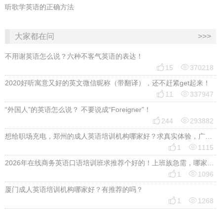
听歌学英语的正确方法
大家都在问
>>>
不用谢英语怎么说？六种不客气英语的表达！


15
370218
2020好听寓意又好的英文微信昵称（带翻译），还不赶紧get起来！


11
337947
“外国人”的英语怎么说？ 不要说成“Foreigner”！


244
293882
想给职场充电，郑州的成人英语培训机构哪家好？求真实体验，广告勿扰，感谢！


1
1115
2026年在线商务英语口语培训班求推荐个好的！上班族急需，哪家好？


1
1096
厦门成人英语培训机构哪家好？有推荐的吗？


1
1268