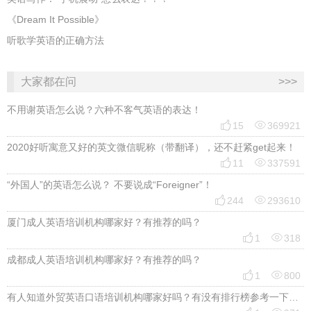
《Dream It Possible》
听歌学英语的正确方法
大家都在问
>>>
不用谢英语怎么说？六种不客气英语的表达！


15
369921
2020好听寓意又好的英文微信昵称（带翻译），还不赶紧get起来！


11
337591
“外国人”的英语怎么说？ 不要说成“Foreigner”！


244
293610
厦门成人英语培训机构哪家好？有推荐的吗？


1
318
成都成人英语培训机构哪家好？有推荐的吗？


1
800
有人知道外贸英语口语培训机构哪家好吗？有没有排行榜参考一下？最好说下费用