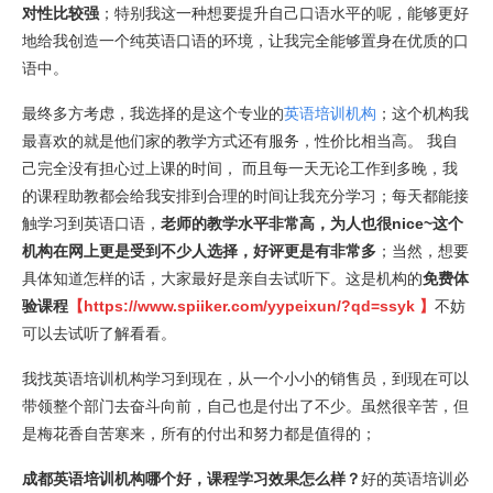
对性比较强
；特别我这一种想要提升自己口语水平的呢，能够更好
地给我创造一个纯英语口语的环境，让我完全能够置身在优质的口
语中。
最终多方考虑，我选择的是这个专业的
英语培训机构
；这个机构我
最喜欢的就是他们家的教学方式还有服务，性价比相当高。 我自
己完全没有担心过上课的时间， 而且每一天无论工作到多晚，我
的课程助教都会给我安排到合理的时间让我充分学习；每天都能接
触学习到英语口语，
老师的教学水平非常高，为人也很nice~这个
机构在网上更是受到不少人选择，好评更是有非常多
；当然，想要
具体知道怎样的话，大家最好是亲自去试听下。这是机构的
免费体
验课程
【
https://www.spiiker.com/yypeixun/?qd=ssyk
】
不妨
可以去试听了解看看。
我找英语培训机构学习到现在，从一个小小的销售员，到现在可以
带领整个部门去奋斗向前，自己也是付出了不少。虽然很辛苦，但
是梅花香自苦寒来，所有的付出和努力都是值得的；
成都英语培训机构哪个好，课程学习效果怎么样？
好的英语培训必