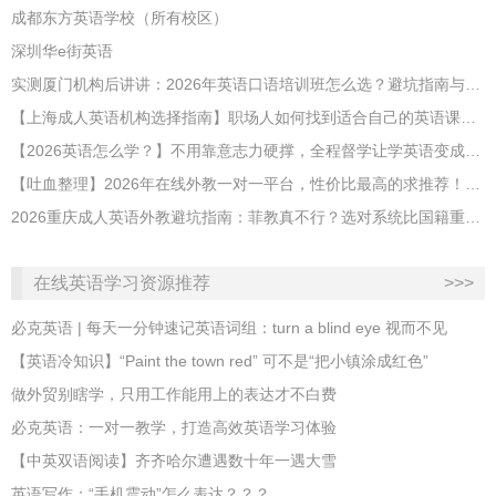
成都东方英语学校（所有校区）
深圳华e街英语
实测厦门机构后讲讲：2026年英语口语培训班怎么选？避坑指南与高效学习新范式
【上海成人英语机构选择指南】职场人如何找到适合自己的英语课程？
【2026英语怎么学？】不用靠意志力硬撑，全程督学让学英语变成日常习惯
【吐血整理】2026年在线外教一对一平台，性价比最高的求推荐！哪家效果好？
2026重庆成人英语外教避坑指南：菲教真不行？选对系统比国籍重要100倍！
在线英语学习资源推荐
>>>
必克英语 | 每天一分钟速记英语词组：turn a blind eye 视而不见
​【英语冷知识】“Paint the town red” 可不是“把小镇涂成红色”
做外贸别瞎学，只用工作能用上的表达才不白费
必克英语：一对一教学，打造高效英语学习体验
【中英双语阅读】齐齐哈尔遭遇数十年一遇大雪
英语写作：“手机震动”怎么表达？？？