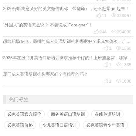
2020好听寓意又好的英文微信昵称（带翻译），还不赶紧get起来！


11
338097
“外国人”的英语怎么说？ 不要说成“Foreigner”！


244
294000
想给职场充电，郑州的成人英语培训机构哪家好？求真实体验，广告勿扰，感谢！


1
1360
2026年在线商务英语口语培训班求推荐个好的！上班族急需，哪家好？


1
1335
厦门成人英语培训机构哪家好？有推荐的吗？


1
1600
热门标签
必克英语官方报价
商务英语口语培训
在线英语培训
必克英语价格
少儿英语口语培训
必克英语青少年英语