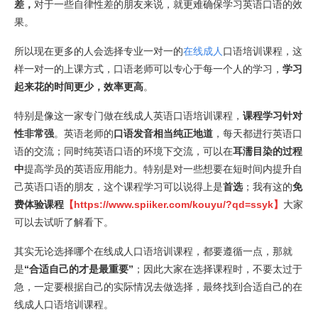
差，
对于一些自律性差的朋友来说，就更难确保学习英语口语的效
果。
所以现在更多的人会选择专业一对一的
在线成人
口语培训课程，这
样一对一的上课方式，口语老师可以专心于每一个人的学习，
学习
起来花的时间更少，效率更高
。
特别是像这一家专门做在线成人英语口语培训课程，
课程学习针对
性非常强
。英语老师的
口语发音相当纯正地道
，每天都进行英语口
语的交流；同时纯英语口语的环境下交流，可以在
耳濡目染的过程
中
提高学员的英语应用能力。特别是对一些想要在短时间内提升自
己英语口语的朋友，这个课程学习可以说得上是
首选
；我有这的
免
费体验课程
【
https://www.spiiker.com/kouyu/?qd=ssyk
】
大家
可以去试听了解看下。
其实无论选择哪个在线成人口语培训课程，都要遵循一点，那就
是
“
合适自己的才是最重要”
；因此大家在选择课程时，不要太过于
急，一定要根据自己的实际情况去做选择，最终找到合适自己的在
线成人口语培训课程。