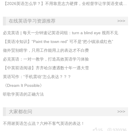
【2026英语怎么学？】不用靠意志力硬撑，全程督学让学英语变成日常习惯
在线英语学习资源推荐
>>>
必克英语 | 每天一分钟速记英语词组：turn a blind eye 视而不见
​【英语冷知识】“Paint the town red” 可不是“把小镇涂成红色”
做外贸别瞎学，只用工作能用上的表达才不白费
必克英语：一对一教学，打造高效英语学习体验
【中英双语阅读】齐齐哈尔遭遇数十年一遇大雪
英语写作：“手机震动”怎么表达？？？
《Dream It Possible》
听歌学英语的正确方法
大家都在问
>>>
不用谢英语怎么说？六种不客气英语的表达！


15
370336