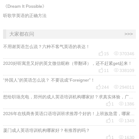
《Dream It Possible》
听歌学英语的正确方法
大家都在问
>>>
不用谢英语怎么说？六种不客气英语的表达！


15
370346
2020好听寓意又好的英文微信昵称（带翻译），还不赶紧get起来！


11
338109
“外国人”的英语怎么说？ 不要说成“Foreigner”！


244
294011
想给职场充电，郑州的成人英语培训机构哪家好？求真实体验，广告勿扰，感谢！


1
1386
2026年在线商务英语口语培训班求推荐个好的！上班族急需，哪家好？


1
1349
厦门成人英语培训机构哪家好？有推荐的吗？


1
1630