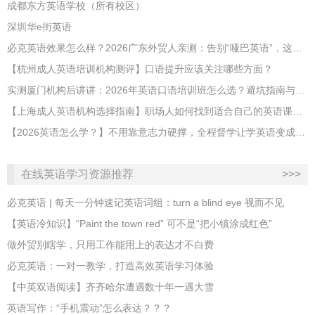
成都东方英语学校（所有校区）
深圳华e街英语
必克英语效果怎么样？2026广东外贸人亲测：告别“哑巴英语”，这才是成年人最高效的自救指南！
【杭州成人英语培训机构测评】口语提升应该关注哪些方面？
实测厦门机构后讲讲：2026年英语口语培训班怎么选？避坑指南与高效学习新范式
【上海成人英语机构选择指南】职场人如何找到适合自己的英语课程？
【2026英语怎么学？】不用靠意志力硬撑，全程督学让学英语变成日常习惯
在线英语学习资源推荐
>>>
必克英语 | 每天一分钟速记英语词组：turn a blind eye 视而不见
​【英语冷知识】“Paint the town red” 可不是“把小镇涂成红色”
做外贸别瞎学，只用工作能用上的表达才不白费
必克英语：一对一教学，打造高效英语学习体验
【中英双语阅读】齐齐哈尔遭遇数十年一遇大雪
英语写作：“手机震动”怎么表达？？？