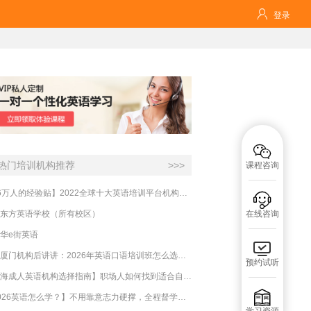

登录

热门培训机构推荐
>>>
课程咨询
【16万人的经验贴】2022全球十大英语培训平台机构榜单，一文告诉你

东方英语学校（所有校区）
在线咨询
华e街英语

实测厦门机构后讲讲：2026年英语口语培训班怎么选？避坑指南与高效学习新范式
预约试听
【上海成人英语机构选择指南】职场人如何找到适合自己的英语课程？

【2026英语怎么学？】不用靠意志力硬撑，全程督学让学英语变成日常习惯