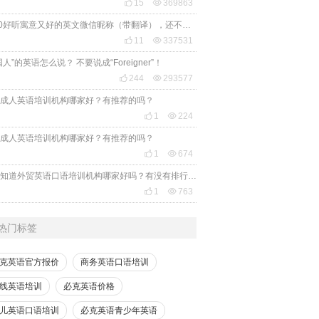

15

369863
2020好听寓意又好的英文微信昵称（带翻译），还不赶紧get起来！

11

337531
国人”的英语怎么说？ 不要说成“Foreigner”！

244

293577
成人英语培训机构哪家好？有推荐的吗？

1

224
成人英语培训机构哪家好？有推荐的吗？

1

674
有人知道外贸英语口语培训机构哪家好吗？有没有排行榜参考一下？最好说下费用

1

763
热门标签
克英语官方报价
商务英语口语培训
线英语培训
必克英语价格
儿英语口语培训
必克英语青少年英语