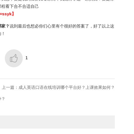
课程看下合不合适自己
d=ssyk】
哪家？
说到最后也想必你们心里有个很好的答案了，好了以上这
助！

1
上一篇：成人英语口语在线培训哪个平台好？上课效果如何？
种？