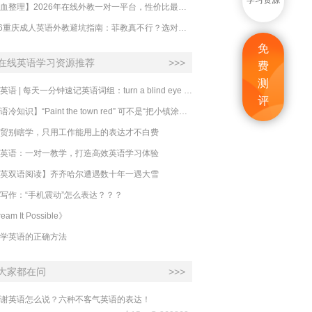
学习资源
【吐血整理】2026年在线外教一对一平台，性价比最高的求推荐！哪家效果好？
2026重庆成人英语外教避坑指南：菲教真不行？选对系统比国籍重要100倍！
免
在线英语学习资源推荐
>>>
费
测
必克英语 | 每天一分钟速记英语词组：turn a blind eye 视而不见
评
​【英语冷知识】“Paint the town red” 可不是“把小镇涂成红色”
贸别瞎学，只用工作能用上的表达才不白费
英语：一对一教学，打造高效英语学习体验
英双语阅读】齐齐哈尔遭遇数十年一遇大雪
写作：“手机震动”怎么表达？？？
eam It Possible》
学英语的正确方法
大家都在问
>>>
谢英语怎么说？六种不客气英语的表达！