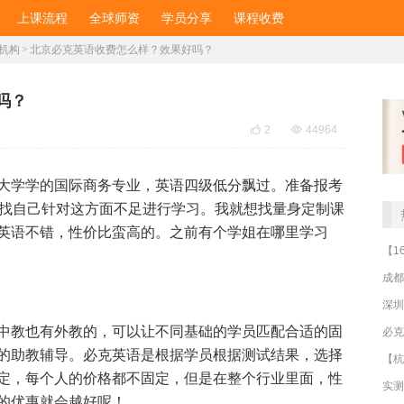
上课流程
全球师资
学员分享
课程收费
机构
>
北京必克英语收费怎么样？效果好吗？
吗？

2

44964
大学学的国际商务专业，英语四级低分飘过。准备报考
想找自己针对这方面不足进行学习。我就想找量身定制课
英语不错，性价比蛮高的。之前有个学姐在哪里学习
成都
深圳
中教也有外教的，可以让不同基础的学员匹配合适的固
的助教辅导。必克英语是
根据学员根据测试结果，选择
定，每个人的价格都不固定，但是在整个行业里面，性
的优惠就会越好呢！