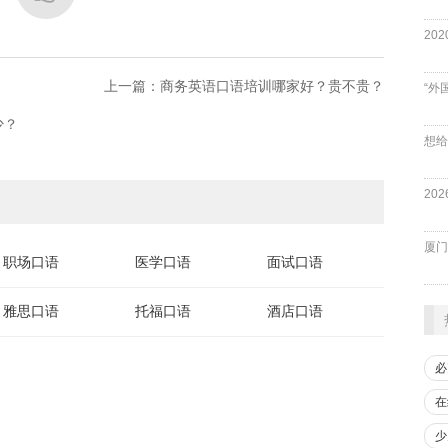
上一篇：商务英语口语培训哪家好？贵不贵？
“外
少？
厦门
职场口语
医学口语
面试口语
雅思口语
托福口语
酒店口语
必
在
少