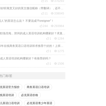

15

370293
2020好听寓意又好的英文微信昵称（带翻译），还不赶紧get起来！

11

338045
国人”的英语怎么说？ 不要说成“Foreigner”！

244

293964
想给职场充电，郑州的成人英语培训机构哪家好？求真实体验，广告勿扰，感谢！

1

1284
2026年在线商务英语口语培训班求推荐个好的！上班族急需，哪家好？

1

1275
成人英语培训机构哪家好？有推荐的吗？

1

1506
热门标签
克英语官方报价
商务英语口语培训
线英语培训
必克英语价格
儿英语口语培训
必克英语青少年英语