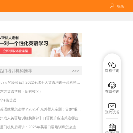

登录

热门培训机构推荐
>>>
课程咨询
【16万人的经验贴】2022全球十大英语培训平台机构榜单，一文告诉你

东方英语学校（所有校区）
在线咨询
华e街英语

必克英语效果怎么样？2026广东外贸人亲测：告别“哑巴英语”，这才是成年人最高效的自救指南！
预约试听
【杭州成人英语培训机构测评】口语提升应该关注哪些方面？

实测厦门机构后讲讲：2026年英语口语培训班怎么选？避坑指南与高效学习新范式