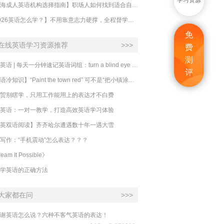
学习资源
【上海成人英语机构选择指南】职场人如何找到适合自己的英语课程？
【2026英语怎么学？】不用靠意志力硬撑，全程督学让学英语变成日常习惯
免
在线英语学习资源推荐
>>>
费
测
必克英语 | 每天一分钟速记英语词组：turn a blind eye 视而不见
评
​【英语冷知识】“Paint the town red” 可不是“把小镇涂成红色”
贸别瞎学，只用工作能用上的表达才不白费
英语：一对一教学，打造高效英语学习体验
英双语阅读】齐齐哈尔遭遇数十年一遇大雪
写作：“手机震动”怎么表达？？？
eam It Possible》
学英语的正确方法
大家都在问
>>>
谢英语怎么说？六种不客气英语的表达！