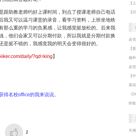
是跟助教老师约好上课时间，到点了授课老师自己电话
后我又可以温习课堂的录音，看学习资料，上班坐地铁
有那么重的学习的负累感，让我感觉挺放松的。后来我
钱，他们会家又可以分期付款，所以我就是分期付款换
还是挺不错的，我感觉我的明天会变得很好的。
piiker.com/daily/?qd=king
】
做外
必克
【中
英语
《Dr
名校office的我来说说。
听歌

不用
2