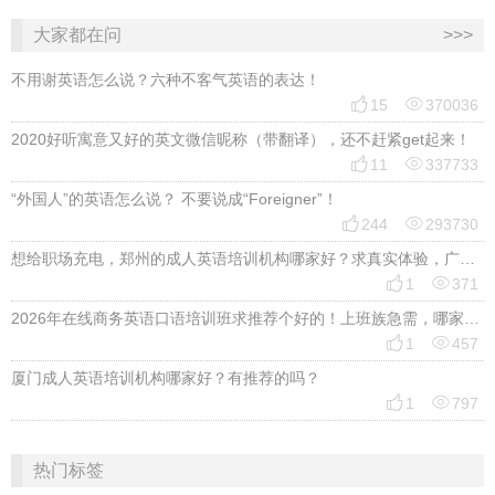
大家都在问
>>>
不用谢英语怎么说？六种不客气英语的表达！


15
370036
2020好听寓意又好的英文微信昵称（带翻译），还不赶紧get起来！


11
337733
“外国人”的英语怎么说？ 不要说成“Foreigner”！


244
293730
想给职场充电，郑州的成人英语培训机构哪家好？求真实体验，广告勿扰，感谢！


1
371
2026年在线商务英语口语培训班求推荐个好的！上班族急需，哪家好？


1
457
厦门成人英语培训机构哪家好？有推荐的吗？


1
797
热门标签