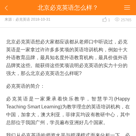
北京必克英语怎么样？


北京必克英语怎么样？


来源：必克英语
2018-10-31
1
25765
北京必克英语想必大家都应该都从老师口中听说过，必克
英语是一家拿过许许多多奖项的英语培训机构，例如十大
外语教育品牌，最具知名度外语教育机构，最具价值外语
品牌奖这些。能获得这些奖项说明必克英语的实力十分的
强大，那么北京必克英语怎么样呢?
必克英语的简介：
必克英语是一家秉承着快乐教学，智慧学习(Happy
Teaching·Smart Learning)为教学理念的英语培训机构，在
中国，加拿大，澳大利亚，菲律宾均设有教研中心，其中
总部位于我国广州，学员遍布亚洲好几个国家。
我们从必克英语的师资水平与授课模式面来分析一下，必