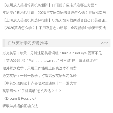
【杭州成人英语培训机构测评】口语提升应该关注哪些方面？
实测厦门机构后讲讲：2026年英语口语培训班怎么选？避坑指南与高效学习新范式
【上海成人英语机构选择指南】职场人如何找到适合自己的英语课程？
【2026英语怎么学？】不用靠意志力硬撑，全程督学让学英语变成日常习惯
在线英语学习资源推荐
>>>
必克英语 | 每天一分钟速记英语词组：turn a blind eye 视而不见
​【英语冷知识】“Paint the town red” 可不是“把小镇涂成红色”
做外贸别瞎学，只用工作能用上的表达才不白费
必克英语：一对一教学，打造高效英语学习体验
【中英双语阅读】齐齐哈尔遭遇数十年一遇大雪
英语写作：“手机震动”怎么表达？？？
《Dream It Possible》
听歌学英语的正确方法