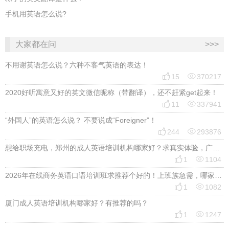
手机用英语怎么说?
大家都在问
>>>
不用谢英语怎么说？六种不客气英语的表达！


15
370217
2020好听寓意又好的英文微信昵称（带翻译），还不赶紧get起来！


11
337941
“外国人”的英语怎么说？ 不要说成“Foreigner”！


244
293876
想给职场充电，郑州的成人英语培训机构哪家好？求真实体验，广告勿扰，感谢！


1
1104
2026年在线商务英语口语培训班求推荐个好的！上班族急需，哪家好？


1
1082
厦门成人英语培训机构哪家好？有推荐的吗？


1
1247