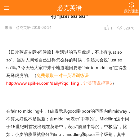

必克英语
【日常英语交际-问候篇】生活过的马马虎虎，不止

我的课室
有“just so so”


来源：必克英语
2019-03-14
1
32876
【日常英语交际-问候篇】生活过的马马虎虎，不止有“just so
so”。当别人问候自己过得怎么样的时候，你还只会说“just so
so”吗？今天给大家带来个地道地回复语“fair to middling”过得去，
马马虎虎的。（
免费领取一对一英语训练课
http://www.spiiker.com/daily/?qd=king
，让英语说得更6
）
在fair to middling中，fair表示从good到poor的范围内的midway，
不算太好也不是很差；而middling表示“中等的”。Middling这个词
于15世纪时首次出现在英语中，表示“质量中等的，中极品”，比
如：小麦的质量就曾分为fine，middling和poor三个级别，其中