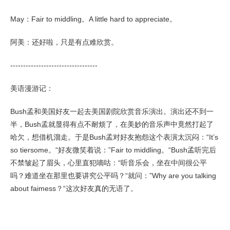
May：Fair to middling。A little hard to appreciate。
阿美：还好啦，只是有点难欣赏。
----------------------------------
美语漫游记：
Bush孟和美国好友一起去美国剧院欣赏音乐演出。演出还不到一
半，Bush孟就显得有点不耐烦了，在美妙的音乐声中竟然打起了
哈欠，想借机溜走。于是Bush孟对好友抱怨这个表演太沉闷：“It’s
so tiersome。“好友微笑着说：”Fair to middling。“Bush孟听完后
不禁皱起了眉头，心里直犯嘀咕：“听音乐会，坐在中间很公平
吗？难道坐在那里也要讲究公平吗？“就问：”Why are you talking
about faimess？“这次好友真的无语了。