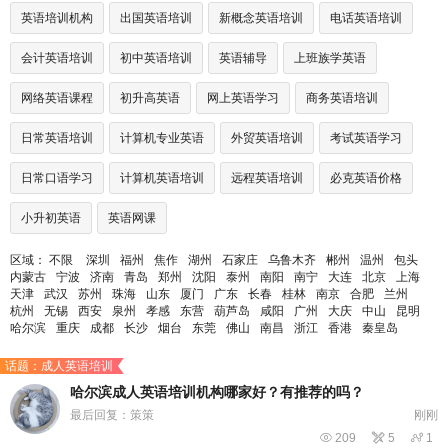
英语培训机构
出国英语培训
新概念英语培训
电话英语培训
会计英语培训
初中英语培训
英语辅导
上班族学英语
网络英语课程
初升高英语
网上英语学习
商务英语培训
日常英语培训
计算机专业英语
外贸英语培训
考试英语学习
日常口语学习
计算机英语培训
远程英语培训
必克英语价格
小升初英语
英语网课
区域：
不限
深圳
福州
焦作
湖州
石家庄
乌鲁木齐
郴州
温州
包头
内蒙古
宁波
济南
青岛
郑州
沈阳
泰州
南阳
南宁
大连
北京
上海
天津
武汉
苏州
珠海
山东
厦门
广东
长春
桂林
南京
合肥
兰州
杭州
无锡
西安
泉州
孝感
东营
葫芦岛
咸阳
广州
大庆
中山
昆明
哈尔滨
重庆
成都
长沙
烟台
东莞
佛山
南昌
浙江
香港
秦皇岛
话题：成人英语培训
哈尔滨成人英语培训机构哪家好？有推荐的吗？
最后回复：策策
刚刚

209

5

1