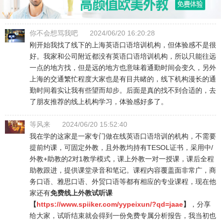
你不会想骂我吧
2024/06/20 16:20:28
刚开始我找了线下的上海英语口语培训机构，但体验感不是很
好。我家和公司附近都没有英语口语培训机构，所以只能往远
一点的地方找，但是远的地方也意味着通勤时间会变久，另外
上海的交通繁忙程度大家也是有目共睹的，线下机构漫长的通
勤时间着实让我有些望而却步。后面是真的找不到合适的，去
了朋友推荐的线上机构学习，体验感好多了。
等风来
2024/06/20 15:52:40
我在学的这家是一家专门做在线英语口语培训的机构，不需要
提前约课，可固定外教，且外教均持有TESOL证书，采用中/
外教+助教的2对1教学模式，课上外教一对一授课，课后全程
助教跟进，提供课堂录音和笔记。课程内容覆盖面非常广，商
务口语、雅思口语、外贸口语等都有相应的专业课程，现在他
家还有
免费线上外教试听课
【
https://www.spiiker.com/yypeixun/?qd=jaae
】
，分享
给大家，试听结束就会得到一份免费专属分析报告，我当初也