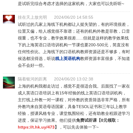
是试听完综合考虑才选择的这家机构，大家也可以先听听~
挂在天上放光明
2024/06/20 14:58:55
试听过的几家上海线下机构都让人挺失望的，有的环境很差，
位置又偏，给人感觉很不靠谱；还有的机构外教是菲教，口音
很重，也不专业，教学效果很差......但就是这样的教学效果线
下的上海英语口语培训机构一节课也要200-500元，简直没有
任何性价比。上海线下的口语机构教师资源还是不够多，有时
候选都没得选，听说
线上英语机构
教师资源丰富很多，不知道
会不会好一些。
隔着银河的距离
2024/06/20 13:02:38
上海的机构我都走访过，感觉不是很适合我。后面找了一家在
成人英语口语培训上有15年经验的线上英语口语培训机构，
主打线上外教一对一课程，对外教的资质筛选非常严格，所有
外教均来自英语母语国家，具备TESOL证书和三年以上教学
经验，授课风格专业，课堂氛围轻松，还有助教全程跟进学习
进度，保证学习效果。他们提供
免费试听课【0元领取：
https://t.hk.uy/473
】
，可以先去体验一下~