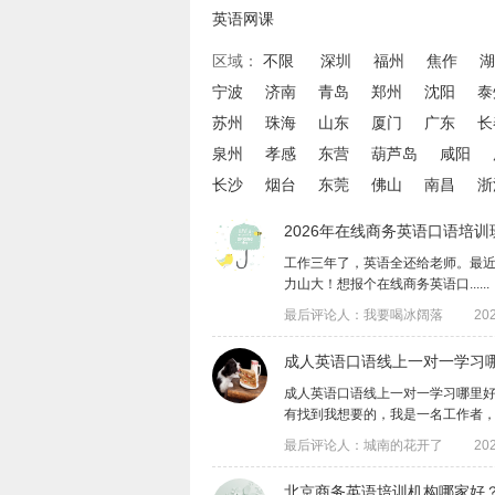
英语网课
区域：
不限
深圳
福州
焦作
湖
宁波
济南
青岛
郑州
沈阳
泰
苏州
珠海
山东
厦门
广东
长
泉州
孝感
东营
葫芦岛
咸阳
长沙
烟台
东莞
佛山
南昌
浙
2026年在线商务英语口语培
工作三年了，英语全还给老师。最近公司
力山大！想报个在线商务英语口......
最后评论人：我要喝冰阔落
202
成人英语口语线上一对一学习
​成人英语口语线上一对一学习哪里
有找到我想要的，我是一名工作者，在一家
最后评论人：城南的花开了
202
​北京商务英语培训机构哪家