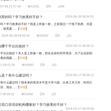
07-08 21:57:48

31831

5

48
推荐的吗？学习效果好不好？
2024-06-28 08:06:53
的吗？学习效果好不好？我是上班族一枚，之前报过一个线下机构，但是
废......
【
详细
】
2024-06-28 09:05:44

33092

5

1
选哪个平台比较好？
2024-06-21 08:06:11
个平台比较好？本人是上班族一枚，想在业余时间学英语，为了以后的职
眼......
【
详细
】
1 09:41:59

33660

5

1
么选？有什么建议吗？
2024-06-17 08:06:11
？有什么建议吗？我本来的英语水平是大学六级，出来工作几年，时间久
在......
【
详细
】
7 08:49:32

31940

5

1
英语口语培训机构哪家好？学习效果好不好？
2024-05-27 08:05:09