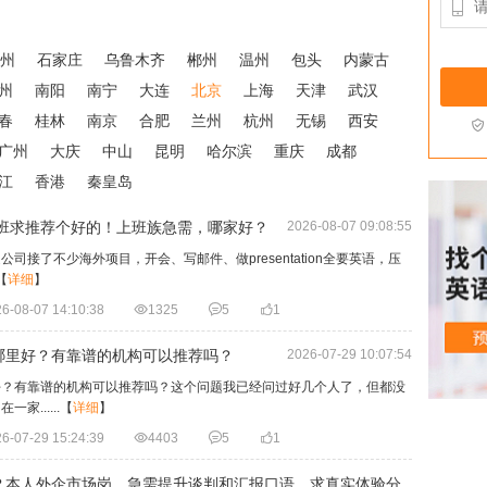

州
石家庄
乌鲁木齐
郴州
温州
包头
内蒙古
州
南阳
南宁
大连
北京
上海
天津
武汉
春
桂林
南京
合肥
兰州
杭州
无锡
西安

广州
大庆
中山
昆明
哈尔滨
重庆
成都
江
香港
秦皇岛
训班求推荐个好的！上班族急需，哪家好？
2026-08-07 09:08:55
接了不少海外项目，开会、写邮件、做presentation全要英语，压
【
详细
】
6-08-07 14:10:38

1325

5

1
哪里好？有靠谱的机构可以推荐吗？
2026-07-29 10:07:54
好？有靠谱的机构可以推荐吗？这个问题我已经问过好几个人了，但都没
......
【
详细
】
6-07-29 15:24:39

4403

5

1
好？本人外企市场岗，急需提升谈判和汇报口语，求真实体验分