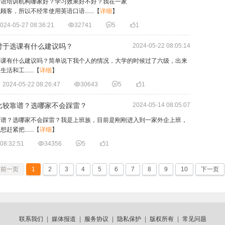
口语培训机构哪家好？学习效果好不好？我在一家
，所以不经常使用英语口语......
【
详细
】
024-05-27 08:36:21

32741

5

1
对于选课有什么建议吗？
2024-05-22 08:05:14
选课有什么建议吗？简单说下我个人的情况，大学的时候过了六级，出来
工......
【
详细
】
2024-05-22 08:26:47

30643

5

1
比较靠谱？选哪家不会踩雷？
2024-05-14 08:05:07
靠谱？选哪家不会踩雷？我是上班族，目前是刚刚进入到一家外企上班，
把......
【
详细
】
08:32:51

34356

5

1
前一页
1
2
3
4
5
6
7
8
9
10
下一页
联系我们
|
媒体报道
|
服务协议
|
隐私保护
|
版权所有
|
常见问题