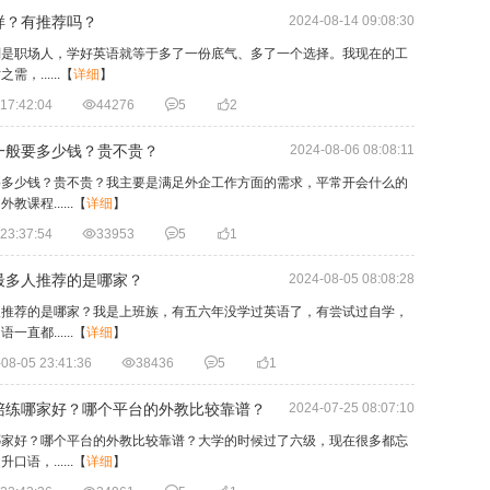
样？有推荐吗？
2024-08-14 09:08:30
别是职场人，学好英语就等于多了一份底气、多了一个选择。我现在的工
......
【
详细
】
17:42:04

44276

5

2
一般要多少钱？贵不贵？
2024-08-06 08:08:11
要多少钱？贵不贵？我主要是满足外企工作方面的需求，平常开会什么的
程......
【
详细
】
23:37:54

33953

5

1
最多人推荐的是哪家？
2024-08-05 08:08:28
人推荐的是哪家？我是上班族，有五六年没学过英语了，有尝试过自学，
都......
【
详细
】
08-05 23:41:36

38436

5

1
陪练哪家好？哪个平台的外教比较靠谱？
2024-07-25 08:07:10
哪家好？哪个平台的外教比较靠谱？大学的时候过了六级，现在很多都忘
，......
【
详细
】