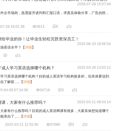
2026-07-28 15:07:04
人外企市场岗，急需提升谈判和汇报口语，求真实体验分享，广告勿扰，
07-28 16:01:38

3913

5

1
献给毕业的你！让毕业生轻松完胜资深员工！
2025-06-10 18:06:54
职场英语水平？
【
详细
】


1
下成人学习英语选择哪个机构？
2025-03-26 13:03:12
人学习英语选择哪个机构？好的成人英语学习机构挺多的，但具体要说到
获......
【
详细
】
5-04-09 07:24:36

34718

3

1
网课，大家有什么推荐吗？
2025-03-21 09:03:14
，大家有什么推荐吗？目前的成人英语网课有很多，大家具体想知道哪个
了......
【
详细
】
2025-03-21 11:55:30

37080

3

2