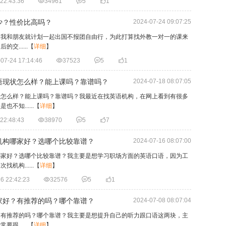
22:43:36

34961

5

1
少？性价比高吗？
2024-07-24 09:07:25
，我和朋友就计划一起出国不报团自由行，为此打算找外教一对一的课来
......
【
详细
】
07-24 17:14:46

37523

5

1
语现状怎么样？能上课吗？靠谱吗？
2024-07-18 08:07:05
状怎么样？能上课吗？靠谱吗？我最近在找英语机构，在网上看到有很多
知......
【
详细
】
22:48:43

38970

5

7
机构哪家好？选哪个比较靠谱？
2024-07-16 08:07:00
哪家好？选哪个比较靠谱？我主要是想学习职场方面的英语口语，因为工
构......
【
详细
】
6 22:42:23

32576

5

1
家好？有推荐的吗？哪个靠谱？
2024-07-08 08:07:04
？有推荐的吗？哪个靠谱？我主要是想提升自己的听力跟口语这两块，主
......
【
详细
】