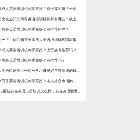
重庆成人英语培训机构哪家好？有推荐的吗？坐标重庆，目前在解放碑一家外贸公司做跟单
目前比较热门的商务英语培训机构都有哪些？线上好吗？还是线下呢？
州商务英语培训机构哪家好？有推荐的吗？
想问一下！你们知道全国成人英语培训机构哪家最好吗？收费多少呢？
沙成人英语培训机构哪家好？上班族有推荐吗？
圳商务英语培训机构哪家好？有推荐吗？
成人英语口语线上一对一学习哪里好？有靠谱的机构可以推荐吗？
​北京商务英语培训机构哪家好？本人外企市场岗，急需提升谈判和汇报口语，求真实体验分享，广告勿扰，谢谢
2026最新必克英语口语培训怎么样，必克英语收费价格多少？