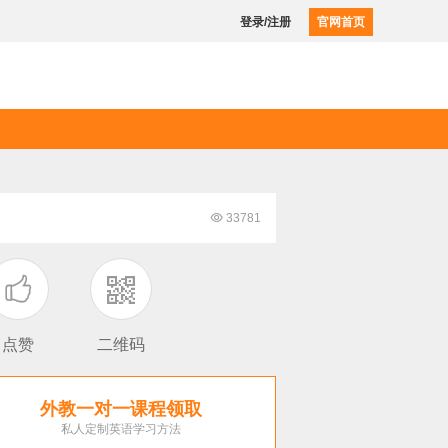
登录/注册
官网首页

33781

点赞
二维码
外教一对一课程领取
私人定制英语学习方法