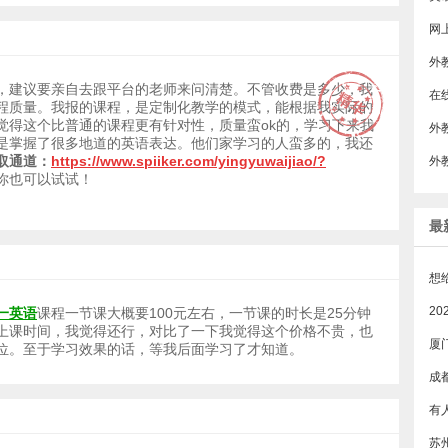
​
外
，建议要亲自去跟平台的老师来问清楚。不管收费是多少，我
程质量。我报的课程，是定制化教学的模式，能根据我实际的
觉得这个比普通的课程更有针对性，质量蛮ok的，学习下来我
外
是掌握了很多地道的英语表达。他们家学习的人蛮多的，我还
取通道：
https://www.spiiker.com/yingyuwaijiao/?
你也可以试试！
最
一英语
课程一节课大概要100元左右，一节课的时长是25分钟
上课时间，我觉得还行，对比了一下我觉得这个价格不贵，也
厦
位。至于学习效果的话，等我后面学习了才知道。
成