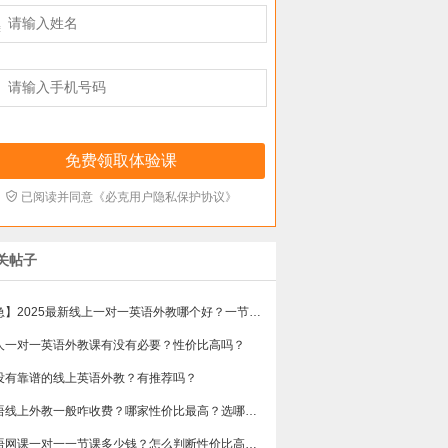



已阅读并同意《必克用户隐私保护协议》
关帖子
【急】2025最新线上一对一英语外教哪个好？一节课多少钱？
人一对一英语外教课有没有必要？性价比高吗？
没有靠谱的线上英语外教？有推荐吗？
英语线上外教一般咋收费？哪家性价比最高？选哪个不会踩雷？
英语网课一对一一节课多少钱？怎么判断性价比高不高？