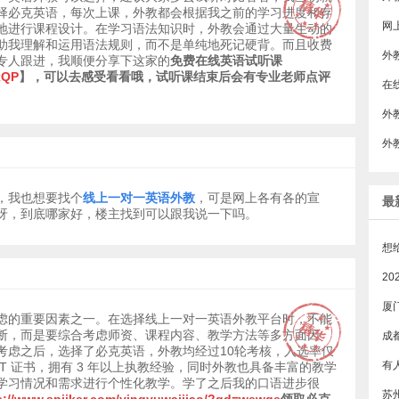
择必克英语，每次上课，外教都会根据我之前的学习进度和存
​
地进行课程设计。在学习语法知识时，外教会通过大量生动的
助我理解和运用语法规则，而不是单纯地死记硬背。而且收费
外
专人跟进，我顺便分享下这家的
免费在线英语试听课
axQP
】，可以去感受看看哦，试听课结束后会有专业老师点评
外
，我也想要找个
线上一对一英语外教
，可是网上各有各的宣
最
呀，到底哪家好，楼主找到可以跟我说一下吗。
厦
虑的重要因素之一。在选择线上一对一英语外教平台时，不能
断，而是要综合考虑师资、课程内容、教学方法等多方面因
成
考虑之后，选择了必克英语，外教均经过10轮考核，入选率仅
OJT 证书，拥有 3 年以上执教经验，同时外教也具备丰富的教学
学习情况和需求进行个性化教学。学了之后我的口语进步很