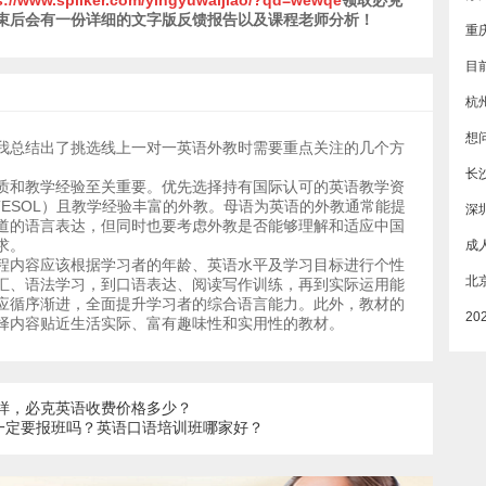
s://www.spiiker.com/yingyuwaijiao/?qd=wewq
e
领取必克
束后会有一份详细的文字版反馈报告以及课程老师分析！
杭
我总结出了挑选线上一对一英语外教时需要重点关注的几个方
长
质和教学经验至关重要。优先选择持有国际认可的英语教学资
、TESOL）且教学经验丰富的外教。母语为英语的外教通常能提
深
道的语言表达，但同时也要考虑外教是否能够理解和适应中国
求。
程内容应该根据学习者的年龄、英语水平及学习目标进行个性
汇、语法学习，到口语表达、阅读写作训练，再到实际运用能
应循序渐进，全面提升学习者的综合语言能力。此外，教材的
择内容贴近生活实际、富有趣味性和实用性的教材。
么样，必克英语收费价格多少？
一定要报班吗？英语口语培训班哪家好？