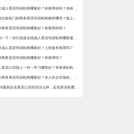
重庆成人英语培训机构哪家好？有推荐的吗？坐标重庆，目前在解放碑一家外贸公司做跟单
目前比较热门的商务英语培训机构都有哪些？线上好吗？还是线下呢？
州商务英语培训机构哪家好？有推荐的吗？
想问一下！你们知道全国成人英语培训机构哪家最好吗？收费多少呢？
沙成人英语培训机构哪家好？上班族有推荐吗？
圳商务英语培训机构哪家好？有推荐吗？
成人英语口语线上一对一学习哪里好？有靠谱的机构可以推荐吗？
​北京商务英语培训机构哪家好？本人外企市场岗，急需提升谈判和汇报口语，求真实体验分享，广告勿扰，谢谢
2026最新必克英语口语培训怎么样，必克英语收费价格多少？