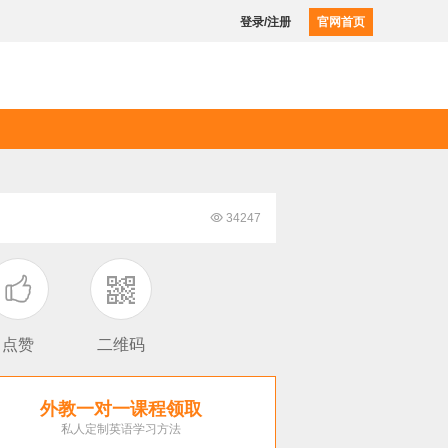
登录/注册
官网首页

34247

点赞
二维码
外教一对一课程领取
私人定制英语学习方法