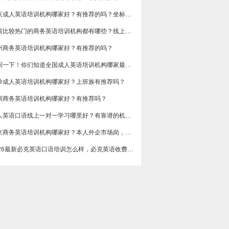
重庆成人英语培训机构哪家好？有推荐的吗？坐标重庆，目前在解放碑一家外贸公司做跟单
目前比较热门的商务英语培训机构都有哪些？线上好吗？还是线下呢？
州商务英语培训机构哪家好？有推荐的吗？
想问一下！你们知道全国成人英语培训机构哪家最好吗？收费多少呢？
沙成人英语培训机构哪家好？上班族有推荐吗？
圳商务英语培训机构哪家好？有推荐吗？
成人英语口语线上一对一学习哪里好？有靠谱的机构可以推荐吗？
​北京商务英语培训机构哪家好？本人外企市场岗，急需提升谈判和汇报口语，求真实体验分享，广告勿扰，谢谢
2026最新必克英语口语培训怎么样，必克英语收费价格多少？