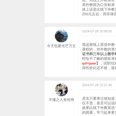
右。而线上外教英语
美外教因为口音标准
体上还是比线下外教
200元左右，而菲律宾
2024-07-26 16:09:50
我这家线上英语外教
今天也要光芒万丈
课程的，对外教的资
证书和三年以上教学
时给不了解的朋友准
qd=jaae
】
，试听结
得性价比还不错，值
2024-07-26 15:27:36
其实只要查过就知道
不懂之人有何用
仅不贵，甚至可以说
效果比线下外教英语
的因素，学习起来更