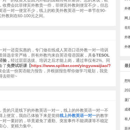
一对一的收费又会因为外教的国籍而有所差异。总的来说，欧
，收费会比菲律宾外教贵一些，菲律宾外教则便宜不少，但总
英语一对一便宜不少，线上的欧美外教英语一对一单节在90-
外教则在60-100元之间。
​
外
一对一还蛮实惠的，专门做在线成人英语口语外教一对一培训
质筛选非常严格，所有外教均来自英语母语国家，具备
TESOL
经验，
经过层层选拔、培训之后才能上岗，通过率仅有2%。同
备了
免费试听课【
https://www.spiiker.com/yingyuwaijiao/?
最
束会送一份英语能力报告，并根据报告帮你做学习规划，我觉
得去听听~
厦
成
，贵的只是线下的外教英语一对一，线上的外教英语一对一不
得上便宜，我自己体验下来是觉得
线上外教英语一对一
的教学
一对一要好的，毕竟避免了通勤、突发事件不能调课等不稳定
安心、更精力集中。