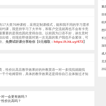
杭
有17大类76种课程，采用定制课模式，能和我不同的学习需求
前约课，我坚持学习了大半年，和客户交流就再也不会有卡壳
最重要的是我也因此变得自信。以前因为口语不好，谈生意时
怕出错，但现在即使面对第一次见面的客户我也不会紧张，可
长
价。
免费试听课分享给你
【0元领取：
https://t.hk.uy/473
】
深
贵，性价比高且教学效果好的外教英语一对一多找找就能找
一千个哈姆雷特，具体的教学效果还是得你自己去体验过才知
一对一会更有效吗？
？性价比高吗？