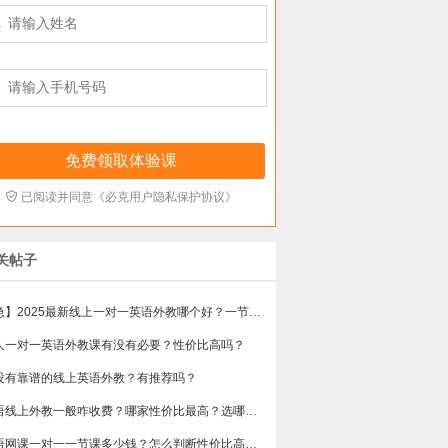



已阅读并同意《必克用户隐私保护协议》
关帖子
【急】2025最新线上一对一英语外教哪个好？一节课多少钱？
人一对一英语外教课有没有必要？性价比高吗？
没有靠谱的线上英语外教？有推荐吗？
英语线上外教一般咋收费？哪家性价比最高？选哪个不会踩雷？
英语网课一对一一节课多少钱？怎么判断性价比高不高？