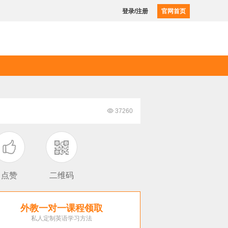
登录/注册
官网首页

37260

点赞
二维码
外教一对一课程领取
私人定制英语学习方法