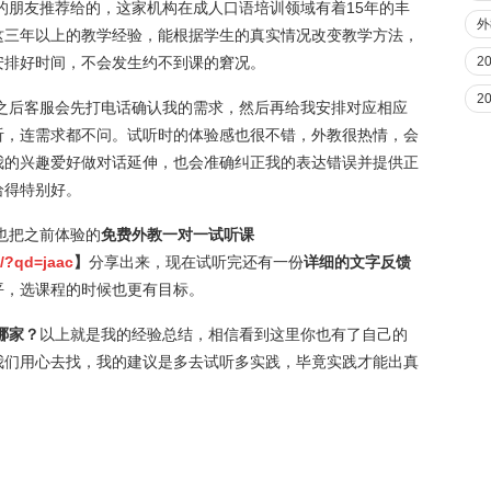
友推荐给的，这家机构在成人口语培训领域有着15年的丰
外
这三年以上的教学经验，能根据学生的真实情况改变教学方法，
2
安排好时间，不会发生约不到课的窘况。
2
后客服会先打电话确认我的需求，然后再给我安排对应相应
听，连需求都不问。试听时的体验感也很不错，外教很热情，会
我的兴趣爱好做对话延伸，也会准确纠正我的表达错误并提供正
给得特别好。
把之前体验的
免费外教一对一试听课
o/?qd=jaac
】
分享出来，现在试听完还有一份
详细的文字反馈
平，选课程的时候也更有目标。
哪家？
以上就是我的经验总结，相信看到这里你也有了自己的
我们用心去找，我的建议是多去试听多实践，毕竟实践才能出真