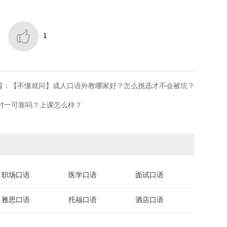

1
篇：​【不懂就问】成人口语外教哪家好？怎么挑选才不会被坑？
一对一可靠吗？上课怎么样？
职场口语
医学口语
面试口语
雅思口语
托福口语
酒店口语