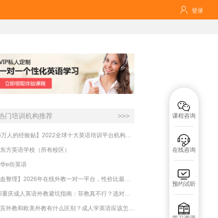

登录

热门培训机构推荐
>>>
课程咨询
【16万人的经验贴】2022全球十大英语培训平台机构榜单，一文告诉你

东方英语学校（所有校区）
在线咨询
华e街英语

【吐血整理】2026年在线外教一对一平台，性价比最高的求推荐！哪家效果好？
预约试听
2026重庆成人英语外教避坑指南：菲教真不行？选对系统比国籍重要100倍！

菲律宾外教和欧美外教有什么区别？成人学英语应该怎么选？