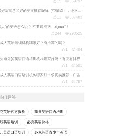

15

369797
2020好听寓意又好的英文微信昵称（带翻译），还不赶紧get起来！

11

337483
国人”的英语怎么说？ 不要说成“Foreigner”！

244

293525
成人英语培训机构哪家好？有推荐的吗？

1

404
有人知道外贸英语口语培训机构哪家好吗？有没有排行榜参考一下？最好说下费用

1

501
苏州成人英语口语培训机构哪家好？求真实推荐，广告勿扰，谢谢！

1

767
热门标签
克英语官方报价
商务英语口语培训
线英语培训
必克英语价格
儿英语口语培训
必克英语青少年英语