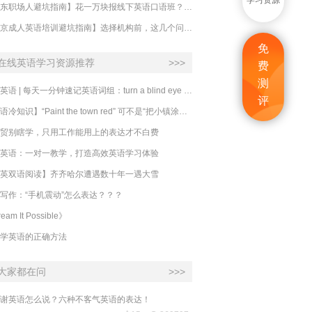
学习资源
【山东职场人避坑指南】花一万块报线下英语口语班？别交智商税了！
【北京成人英语培训避坑指南】选择机构前，这几个问题一定要问清楚
免
在线英语学习资源推荐
>>>
费
测
必克英语 | 每天一分钟速记英语词组：turn a blind eye 视而不见
评
​【英语冷知识】“Paint the town red” 可不是“把小镇涂成红色”
贸别瞎学，只用工作能用上的表达才不白费
英语：一对一教学，打造高效英语学习体验
英双语阅读】齐齐哈尔遭遇数十年一遇大雪
写作：“手机震动”怎么表达？？？
eam It Possible》
学英语的正确方法
大家都在问
>>>
谢英语怎么说？六种不客气英语的表达！