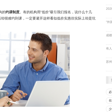
构的
约课制度
。有的机构用“低价”吸引我们报名，说什么十几
后却很难约到课，一定要避开这样看似低价实惠但实际上却是坑
“外
成都
必
在
少