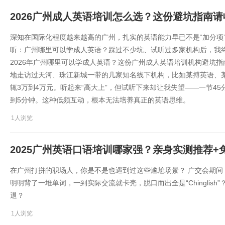
2026广州成人英语培训怎么选？这份避坑指南请
深知在国际化程度越来越高的广州，扎实的英语能力早已不是“加分项”
听：广州哪里可以学成人英语？踩过不少坑、试听过多家机构后，我
2026年广州哪里可以学成人英语？这份广州成人英语培训机构避坑指
地走访过天河、珠江新城一带的几家知名线下机构，比如某搏英语、
辄3万到4万元。听起来“高大上”，但试听下来却让我失望——一节4
到5分钟。这种低频互动，根本无法培养真正的英语思维。
1人浏览
2025广州英语口语培训哪家强？亲身实测推荐+
在广州打拼的职场人，你是不是也遇到过这些尴尬场景？ 广交会期
明明背了一堆单词，一到实际交流就卡壳，脱口而出全是“Chinglis
退？
1人浏览