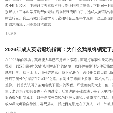
多小时到校区，下班赶过去累得不行，课上刚有点感觉，下周同一时
别踩坑！三条科学原则帮你避坑 后来我琢磨明白了，选成人英语培
律去筛选。真正有效的英语学习，必须符合三条科学原则，这三条原
斯遗忘曲线，用高频对抗遗忘
1人浏览
2026年成人英语避坑指南：为什么我最终锁定
在2026年的职场，英语能力早已不是锦上添花，而是打破职业天花
理者，我深知那种“关键时刻掉链子”的痛楚：发邮件靠翻译软件还能
尴尬陪笑、插不上话，那种窘迫感让我下定决心，必须把英语口语彻
开启了漫长的“探店”和“试听”之路。在对比了市面上多家主流机构后
差异。 我首先试听了某知名线下巨头的课程。环境确实高大上，但
里，老师为了照顾参差不齐的进度，反复讲解基础语法，每个人平均开
返通勤的时间成本，对于急需开口说的职场人来说，效率实在堪忧。
或AI课太考验自律性，容易落灰，我把目光锁定在了真人一对一外教