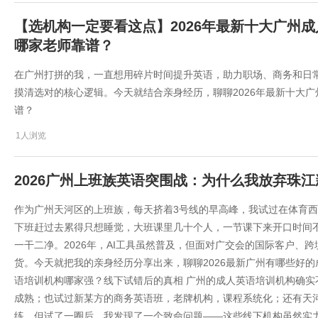
【选机构一定要看这点】2026年最新十大广州
哪家老师靠谱？
​在广州打拼的我，一直想用碎片时间提升英语，助力职场、商务和日
摸清选对的核心逻辑。今天就结合亲身经历，聊聊2026年最新十大
谱？
1人浏览
2026广州上班族英语突围战：为什么我放弃珠
作为广州天河区的上班族，每天挤着3号线的早高峰，我试过在体育西
下班赶过去累得只想睡觉，大班课里几十个人，一节课下来开口时间不
一干二净。2026年，AI工具虽然普及，但面对广交会的国际客户、
货。今天就把我的亲身经历分享出来，聊聊2026最新广州有哪些好
语培训机构哪家强？线下试错后的真相 广州的成人英语培训机构确
成熟；也试过新某方的商务英语班，老牌机构，课程系统化；还有天
练。但试了一圈后，我发现了一个致命问题——这些线下机构虽然实力