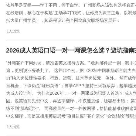
依然手足无措——学了不用，等于白学。 广州职场人该如何选择真正
在线培训，核心在于构建“主动学习”模式，让你成为课堂主角。以我
括大量广州学员），其课程设计完全围绕真实职场场景展开：
1人浏览
2026成人英语口语一对一网课怎么选？避坑指南
“外籍客户下周到访，请准备英文接待方案。” 收到邮件那一刻，我手心冒汗——
遍，更别说业务谈判了。 这并非个例。据《2026中国职场语言能力
力”纳入岗位硬性要求，行政、运营、技术等岗位无一例外。 然而成
言机会，下课仍是“哑巴英语”；自学APP？坚持三天就放弃，越学越
为成人设计的。 为什么2026年，一对一网课成为职场人首选？ 成
固。说英语前先想中文，再逐字翻译，不仅速度慢，还容易出错； 
练不到“肌肉记忆”。 而高质量的一对一外教网课，恰恰能精准破解这
中文翻译，而是直接用英语思考“项目进度”“客户需求”“会议结论”等
1人浏览