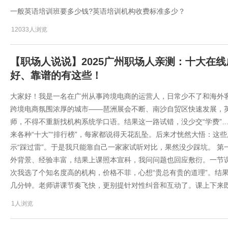
一般英语培训班要多少钱?英语培训机构收费标准多少？
12033人浏览
【职场人说说】2025广州职场人亲测：十大在
好、靠谱的有这些！
大家好！我是一名在广州从事跨境电商的运营人，日常少不了和海外
跨境电商氛围浓厚的城市——琶洲展会不断、南沙自贸区快速发展，
师，不得不重新找机构系统学口语。结果这一路试错，没少交“学费”…
来各种“十大”“排行榜”，每家都说得天花乱坠。后来才恍然大悟：这
示“踩过雷”。于是我只能靠自己一家家试听对比，果然没少踩坑。 第
外背景、经验丰富，结果上课照本宣科，我问问题也回应敷衍。一节
次我选了个知名度高的机构，价格不菲，心想“贵总有贵的道理”。结
几分钟。老师讲课节奏飞快，更别提针对性纠音和互动了。课上下来
1人浏览