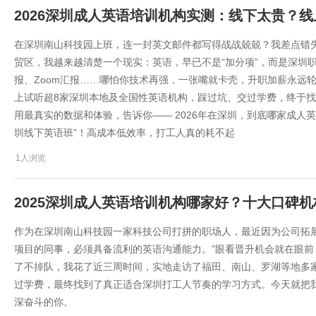
2026深圳成人英语培训机构实测：线下太贵？线
在深圳南山科技园上班，连一封英文邮件都写得战战兢兢？我差点错失
贸区，我越来越清楚一个现实：英语，早已不是“加分项”，而是深圳
报、Zoom汇报……哪怕你技术再强，一张嘴就卡壳，升职加薪永远轮
上试听超8家深圳本地及全国性英语机构，踩过坑、交过学费，终于
用最真实的数据和体验，告诉你—— 2026年在深圳，到底哪家成人
圳线下英语班”！高成本低效率，打工人真的耗不起
1人浏览
2025深圳成人英语培训机构哪家好？十大口碑
作为在深圳南山科技园一家科技公司打拼的职场人，最近因为公司拓
项目的同事，必须具备流利的英语沟通能力。”眼看晋升机会就在眼前
了不掉队，我花了近三周时间，实地走访了福田、南山、罗湖等地多
过学费，最终找到了真正适合深圳打工人节奏的学习方式。今天就把
深奋斗的你。