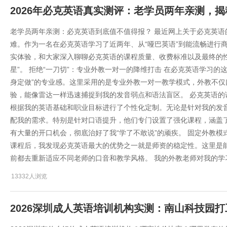
2026年必克英语真实测评：老学员两年亲测，
老学员两年亲测：必克英语到底值不值得报？ 最近网上关于必克英
难。作为一名在必克英语学习了近两年、从“哑巴英语”到能流畅进行
实体验，和大家深入聊聊必克英语的课程质量、收费标准以及最终的
星”。 拒绝“一刀切”：专业外教一对一的降维打击 在必克英语学习
身定做”的专业感。这里采用的是专业外教一对一教学模式，外教不
验，能像雷达一样迅速捕捉到我的发音弱点和语法盲区。 必克英语的
根据我的英语基础和职业目标进行了个性化定制。无论是针对我的发
配我的需求。特别是针对口语提升，他们专门设置了强化课程，涵盖
有大量的开口机会，彻底治好了我“学了不敢说”的顽疾。 固定外教模
课程后，我发现必克英语最大的优势之一就是师资的稳定性。这里是
前都去重新适应不同老师的口音和教学风格。 我的外教老师对我的学
13332人浏览
2026深圳成人英语培训机构实测：南山科技园