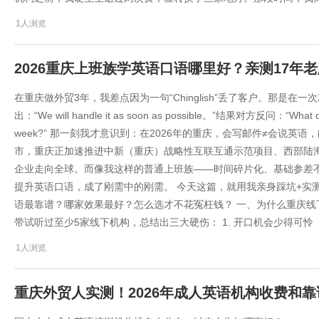
1人浏览
2026重庆上班族学英语口语哪里好？亲测17年
在重庆做外贸3年，我差点因为一句“Chinglish”丢了客户。那是在
出：“We will handle it as soon as possible。”结果对方反问：“What doe
week?” 那一刻我才意识到：在2026年的重庆，会写邮件≠会说英
市，重庆正加速推进中新（重庆）战略性互联互通示范项目、西部陆
企业走向全球。而像我这样的普通上班族——时间碎片化、基础参差不
提升英语口语，成了刚需中的刚需。 今天这篇，就用我亲身踩坑+实测
语最靠谱？哪家效果最好？怎么选才不花冤枉钱？ 一、为什么重庆线下
带试听过至少5家线下机构，总结出三大硬伤： 1. 开口机会少得可怜
1人浏览
重庆外贸人实测！2026年成人英语机构收费和