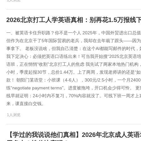
1人浏览
2026北京打工人学英语真相：别再花1.5万报
一、被英语卡住升职路？你不是一个人 2025年，中国外贸进出口总
但作为在北京干了5年国际贸易的老兵，我却在去年栽了跟头——因
事拿下。 老板没说啥，但我自己清楚：在这个AI都能写邮件的时代，
我下定决心：必须把英语口语练出来！可当我开始搜“2025北京英语
语班，正在悄悄“收割”北京打工人的焦虑 我先试了两家本地热门机构，
小时，季度起报30节，总价1.44万。上了两周，发现老师讲的还是“
款！ 朝阳门某语堂：小班课（4-6人），300元/2.5小时，一个月2400
练“negotiate payment terms”。进度被拖垮，开口机会少
线早就证明：24小时内不复习，70%内容就没了。可线下班一周才上
来，课直接白交钱。
1人浏览
【学过的我说说他们真相】2026年北京成人英