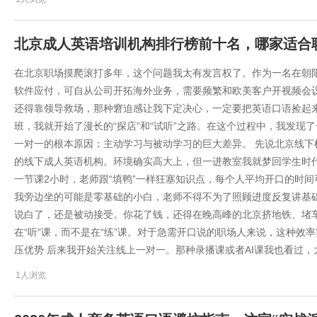
北京成人英语培训机构排行榜前十名，哪家适合
在北京职场摸爬滚打多年，这个问题我太有发言权了。作为一名在朝阳
软件应付，可自从公司开拓海外业务，需要频繁和欧美客户开视频会
还得靠领导救场，那种窘迫感让我下定决心，一定要把英语口语捡起来
班，我就开始了漫长的“探店”和“试听”之路。在这个过程中，我发现
一对一的根本原因：主动学习与被动学习的巨大差异。 先说北京线下机
的线下成人英语机构。环境确实高大上，但一进教室我就梦回学生时
一节课2小时，老师跟“填鸭”一样狂塞知识点，每个人平均开口的时间
我旁边坐的可能是零基础的小白，老师不得不为了照顾进度反复讲基础
说白了，还是被动接受。你花了钱，还得在晚高峰的北京挤地铁、堵
在“听”课，而不是在“练”课。对于急需开口说的职场人来说，这种效率
压优势 后来我开始关注线上一对一。那种录播课或者AI课我也看过，
1人浏览