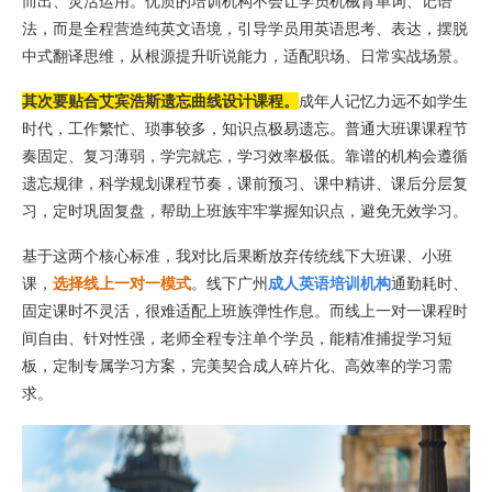
而出、灵活运用。优质的培训机构不会让学员机械背单词、记语
法，而是全程营造纯英文语境，引导学员用英语思考、表达，摆脱
中式翻译思维，从根源提升听说能力，适配职场、日常实战场景。
其次要贴合艾宾浩斯遗忘曲线设计课程。
成年人记忆力远不如学生
时代，工作繁忙、琐事较多，知识点极易遗忘。普通大班课课程节
奏固定、复习薄弱，学完就忘，学习效率极低。靠谱的机构会遵循
遗忘规律，科学规划课程节奏，课前预习、课中精讲、课后分层复
习，定时巩固复盘，帮助上班族牢牢掌握知识点，避免无效学习。
基于这两个核心标准，我对比后果断放弃传统线下大班课、小班
课，
选择线上一对一模式
。线下广州
成人英语培训机构
通勤耗时、
固定课时不灵活，很难适配上班族弹性作息。而线上一对一课程时
间自由、针对性强，老师全程专注单个学员，能精准捕捉学习短
板，定制专属学习方案，完美契合成人碎片化、高效率的学习需
求。