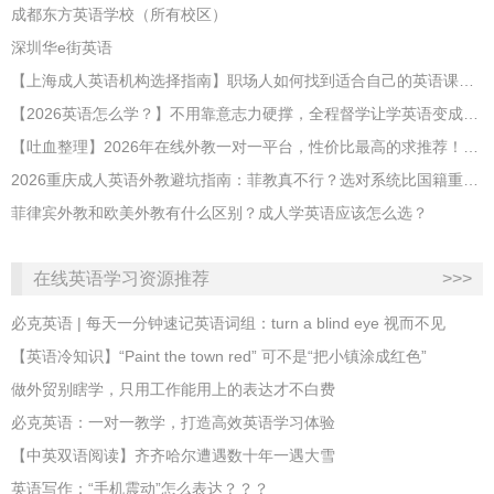
成都东方英语学校（所有校区）
深圳华e街英语
【上海成人英语机构选择指南】职场人如何找到适合自己的英语课程？
【2026英语怎么学？】不用靠意志力硬撑，全程督学让学英语变成日常习惯
【吐血整理】2026年在线外教一对一平台，性价比最高的求推荐！哪家效果好？
2026重庆成人英语外教避坑指南：菲教真不行？选对系统比国籍重要100倍！
菲律宾外教和欧美外教有什么区别？成人学英语应该怎么选？
在线英语学习资源推荐
>>>
必克英语 | 每天一分钟速记英语词组：turn a blind eye 视而不见
​【英语冷知识】“Paint the town red” 可不是“把小镇涂成红色”
做外贸别瞎学，只用工作能用上的表达才不白费
必克英语：一对一教学，打造高效英语学习体验
【中英双语阅读】齐齐哈尔遭遇数十年一遇大雪
英语写作：“手机震动”怎么表达？？？