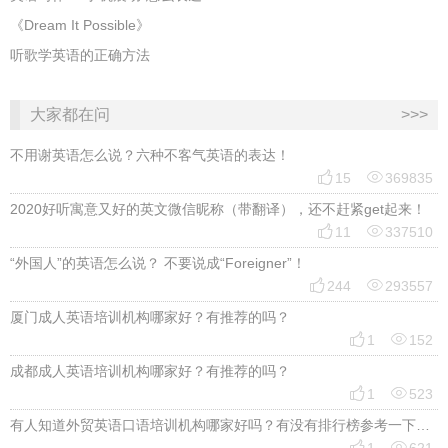
《Dream It Possible》
听歌学英语的正确方法
大家都在问
>>>
不用谢英语怎么说？六种不客气英语的表达！


15
369835
2020好听寓意又好的英文微信昵称（带翻译），还不赶紧get起来！


11
337510
“外国人”的英语怎么说？ 不要说成“Foreigner”！


244
293557
厦门成人英语培训机构哪家好？有推荐的吗？


1
152
成都成人英语培训机构哪家好？有推荐的吗？


1
523
有人知道外贸英语口语培训机构哪家好吗？有没有排行榜参考一下？最好说下费用

