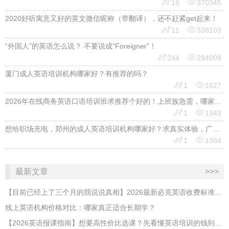


15
370345
2020好听寓意又好的英文微信昵称（带翻译），还不赶紧get起来！


11
338103
“外国人”的英语怎么说？ 不要说成“Foreigner”！


244
294009
厦门成人英语培训机构哪家好？有推荐的吗？


1
1627
2026年在线商务英语口语培训班求推荐个好的！上班族急需，哪家好？


1
1343
想给职场充电，郑州的成人英语培训机构哪家好？求真实体验，广告勿扰，感谢！


1
1384
最新文章
>>>
【目前已经上了三个月的我说说真相】2026最新必克英语收费标准多少？靠谱吗？有坑吗？
线上英语机构价格对比：哪家真正适合长期学？
【2026英语报课指南】想要高性价比选课？先看懂英语培训的钱到底花在哪