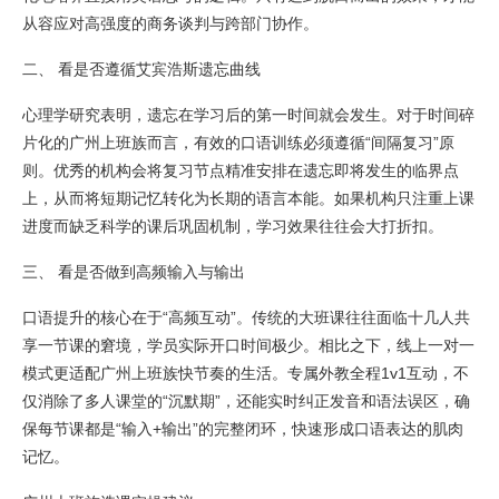
从容应对高强度的商务谈判与跨部门协作。
二、 看是否遵循艾宾浩斯遗忘曲线
心理学研究表明，遗忘在学习后的第一时间就会发生。对于时间碎
片化的广州上班族而言，有效的口语训练必须遵循“间隔复习”原
则。优秀的机构会将复习节点精准安排在遗忘即将发生的临界点
上，从而将短期记忆转化为长期的语言本能。如果机构只注重上课
进度而缺乏科学的课后巩固机制，学习效果往往会大打折扣。
三、 看是否做到高频输入与输出
口语提升的核心在于“高频互动”。传统的大班课往往面临十几人共
享一节课的窘境，学员实际开口时间极少。相比之下，线上一对一
模式更适配广州上班族快节奏的生活。专属外教全程1v1互动，不
仅消除了多人课堂的“沉默期”，还能实时纠正发音和语法误区，确
保每节课都是“输入+输出”的完整闭环，快速形成口语表达的肌肉
记忆。