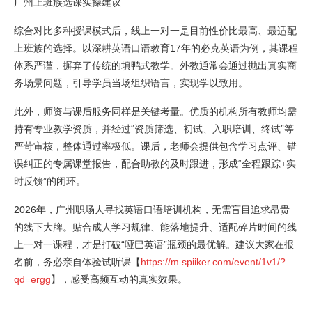
广州上班族选课实操建议
综合对比多种授课模式后，线上一对一是目前性价比最高、最适配
上班族的选择。以深耕英语口语教育17年的必克英语为例，其课程
体系严谨，摒弃了传统的填鸭式教学。外教通常会通过抛出真实商
务场景问题，引导学员当场组织语言，实现学以致用。
此外，师资与课后服务同样是关键考量。优质的机构所有教师均需
持有专业教学资质，并经过“资质筛选、初试、入职培训、终试”等
严苛审核，整体通过率极低。课后，老师会提供包含学习点评、错
误纠正的专属课堂报告，配合助教的及时跟进，形成“全程跟踪+实
时反馈”的闭环。
2026年，广州职场人寻找英语口语培训机构，无需盲目追求昂贵
的线下大牌。贴合成人学习规律、能落地提升、适配碎片时间的线
上一对一课程，才是打破“哑巴英语”瓶颈的最优解。建议大家在报
名前，务必亲自体验试听课【
https://m.spiiker.com/event/1v1/?
qd=ergg
】，感受高频互动的真实效果。