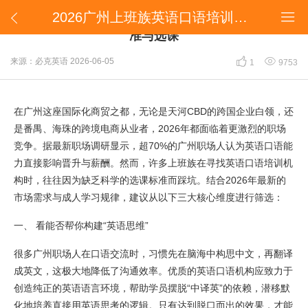
2026广州上班族英语口语培训怎么选？三大避坑标准与选课


2026广州上班族英语口语培训怎么选？三大避坑标
准与选课


来源：必克英语
2026-06-05
1
9753
在广州这座国际化商贸之都，无论是天河CBD的跨国企业白领，还
是番禺、海珠的跨境电商从业者，2026年都面临着更激烈的职场
竞争。据最新职场调研显示，超70%的广州职场人认为英语口语能
力直接影响晋升与薪酬。然而，许多上班族在寻找英语口语培训机
构时，往往因为缺乏科学的选课标准而踩坑。结合2026年最新的
市场需求与成人学习规律，建议从以下三大核心维度进行筛选：
一、 看能否帮你构建“英语思维”
很多广州职场人在口语交流时，习惯先在脑海中构思中文，再翻译
成英文，这极大地降低了沟通效率。优质的英语口语机构应致力于
创造纯正的英语语言环境，帮助学员摆脱“中译英”的依赖，潜移默
化地培养直接用英语思考的逻辑。只有达到脱口而出的效果，才能