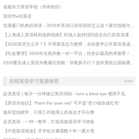
成都东方英语学校（所有校区）
深圳华e街英语
实测厦门机构后讲讲：2026年英语口语培训班怎么选？避坑指南与高效学习新范式
【上海成人英语机构选择指南】职场人如何找到适合自己的英语课程？
【2026英语怎么学？】不用靠意志力硬撑，全程督学让学英语变成日常习惯
【吐血整理】2026年在线外教一对一平台，性价比最高的求推荐！哪家效果好？
2026重庆成人英语外教避坑指南：菲教真不行？选对系统比国籍重要100倍！
在线英语学习资源推荐
>>>
必克英语 | 每天一分钟速记英语词组：turn a blind eye 视而不见
​【英语冷知识】“Paint the town red” 可不是“把小镇涂成红色”
做外贸别瞎学，只用工作能用上的表达才不白费
必克英语：一对一教学，打造高效英语学习体验
【中英双语阅读】齐齐哈尔遭遇数十年一遇大雪