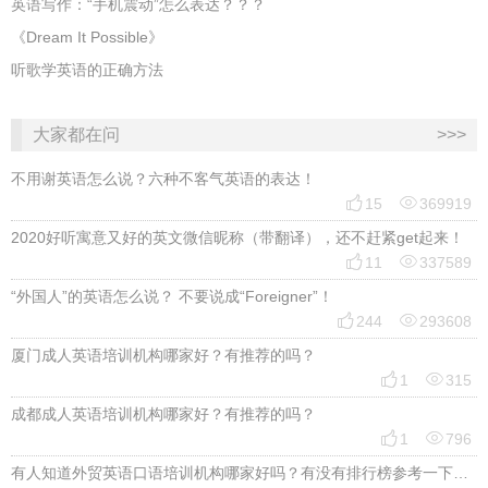
英语写作：“手机震动”怎么表达？？？
《Dream It Possible》
听歌学英语的正确方法
大家都在问
>>>
不用谢英语怎么说？六种不客气英语的表达！


15
369919
2020好听寓意又好的英文微信昵称（带翻译），还不赶紧get起来！


11
337589
“外国人”的英语怎么说？ 不要说成“Foreigner”！


244
293608
厦门成人英语培训机构哪家好？有推荐的吗？


1
315
成都成人英语培训机构哪家好？有推荐的吗？


1
796
有人知道外贸英语口语培训机构哪家好吗？有没有排行榜参考一下？最好说下费用