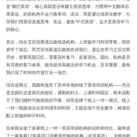
是“哑巴英语”，核心原因是没有建立英语思维，习惯用中文翻译后
再表达。好的机构不会只教单词、语法，而是通过场景化教学，引
导我们用英语直接思考、表达，避免“中式英语”，这才是英语学习
的核心。
其次，结合艾宾浩斯遗忘曲线选机构。上班族学习时间零散，很容
易学了就忘。而艾宾浩斯遗忘曲线告诉我们，遗忘在学习之后立即
开始，想要巩固记忆，需要及时复习、反复强化。因此，机构是否
有完善的复习体系、能否提供高频次的学习机会，至关重要，避免
我们花了时间却竹篮打水一场空。
综合这两点，我最终放弃了苏州本地的线下英语培训机构——无论
是去园区还是新区的校区，通勤耗时久、上课时间固定，根本适配
不了我们随时可能加班的节奏，转而选择了线上一对一模式。线上
一对一既能省去在苏州堵车的时间，又能实现个性化教学，精准匹
配上班族的碎片时间。
后来我去做了多家线上一对一英语培训机构的试听和对比，最终选
了一家有着17年英语口语教学经验的机构（必克英语），全程由欧