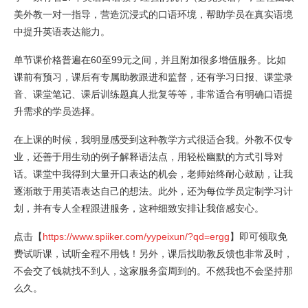
美外教一对一指导，营造沉浸式的口语环境，帮助学员在真实语境
中提升英语表达能力。
单节课价格普遍在60至99元之间，并且附加很多增值服务。比如
课前有预习，课后有专属助教跟进和监督，还有学习日报、课堂录
音、课堂笔记、课后训练题真人批复等等，非常适合有明确口语提
升需求的学员选择。
在上课的时候，我明显感受到这种教学方式很适合我。外教不仅专
业，还善于用生动的例子解释语法点，用轻松幽默的方式引导对
话。课堂中我得到大量开口表达的机会，老师始终耐心鼓励，让我
逐渐敢于用英语表达自己的想法。此外，还为每位学员定制学习计
划，并有专人全程跟进服务，这种细致安排让我倍感安心。
点击【
https://www.spiiker.com/yypeixun/?qd=ergg
】即可领取免
费试听课，试听全程不用钱！另外，课后找助教反馈也非常及时，
不会交了钱就找不到人，这家服务蛮周到的。不然我也不会坚持那
么久。