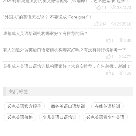
2020好听寓意又好的英文微信昵称（带翻译），还不赶紧get起来！


11
337474
“外国人”的英语怎么说？ 不要说成“Foreigner”！


244
293516
成都成人英语培训机构哪家好？有推荐的吗？


1
380
有人知道外贸英语口语培训机构哪家好吗？有没有排行榜参考一下？最好说下费用


1
472
苏州成人英语口语培训机构哪家好？求真实推荐，广告勿扰，谢谢！


1
759
热门标签
必克英语官方报价
商务英语口语培训
在线英语培训
必克英语价格
少儿英语口语培训
必克英语青少年英语