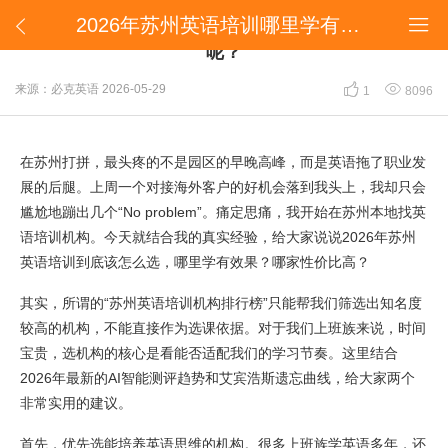
2026年苏州英语培训哪里学有效果？哪家性价比高呢？


2026年苏州英语培训哪里学有效果？哪家性价比高
呢？


来源：必克英语
2026-05-29
1
8096
在苏州打拼，最头疼的不是园区的早晚高峰，而是英语拖了职业发
展的后腿。上周一个对接海外客户的好机会落到我头上，我却只会
尴尬地蹦出几个“No problem”。痛定思痛，我开始在苏州本地找英
语培训机构。今天就结合我的真实经验，给大家说说2026年苏州
英语培训到底该怎么选，哪里学有效果？哪家性价比高？
其实，所谓的“苏州英语培训机构排行榜”只能帮我们筛选出知名度
较高的机构，不能直接作为选课依据。对于我们上班族来说，时间
宝贵，选机构的核心是看能否适配我们的学习节奏。这里结合
2026年最新的AI智能测评趋势和艾宾浩斯遗忘曲线，给大家两个
非常实用的建议。
首先，优先选能培养英语思维的机构。很多上班族学英语多年，还