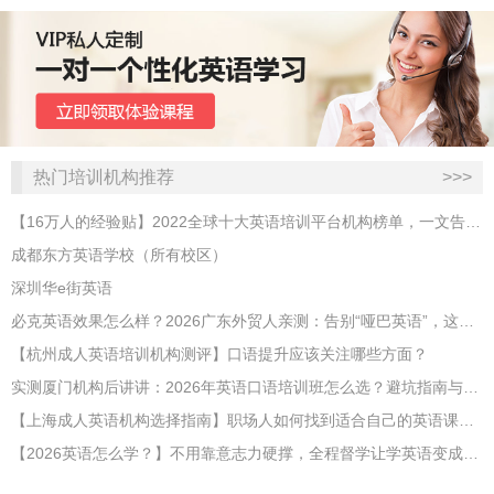
热门培训机构推荐
>>>
【16万人的经验贴】2022全球十大英语培训平台机构榜单，一文告诉你
成都东方英语学校（所有校区）
深圳华e街英语
必克英语效果怎么样？2026广东外贸人亲测：告别“哑巴英语”，这才是成年人最高效的自救指南！
【杭州成人英语培训机构测评】口语提升应该关注哪些方面？
实测厦门机构后讲讲：2026年英语口语培训班怎么选？避坑指南与高效学习新范式
【上海成人英语机构选择指南】职场人如何找到适合自己的英语课程？
【2026英语怎么学？】不用靠意志力硬撑，全程督学让学英语变成日常习惯