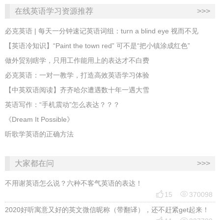
在线英语学习资源推荐
>>>
必克英语 | 每天一分钟速记英语词组：turn a blind eye 视而不见
​【英语冷知识】“Paint the town red” 可不是“把小镇涂成红色”
做外贸别瞎学，只用工作能用上的表达才不白费
必克英语：一对一教学，打造高效英语学习体验
【中英双语阅读】齐齐哈尔遭遇数十年一遇大雪
英语写作：“手机震动”怎么表达？？？
《Dream It Possible》
听歌学英语的正确方法
大家都在问
>>>
不用谢英语怎么说？六种不客气英语的表达！


15
370098
2020好听寓意又好的英文微信昵称（带翻译），还不赶紧get起来！