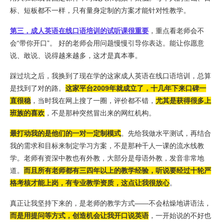
标、短板都不一样，只有量身定制的方案才能针对性教学。
第三，成人英语在线口语培训的试听课很重要
，重点看老师会不
会“带你开口”。 好的老师会用问题慢慢引导你表达。能让你愿意
说、敢说、说得越来越多，这才是真本事。
踩过坑之后，我换到了现在学的这家成人英语在线口语培训，总算
是找到了对的路。
这家平台2009年就成立了，十几年下来口碑一
直很稳
，当时我在网上搜了一圈，评价都不错，
尤其是获得很多上
班族的喜欢
，不是那种突然冒出来的网红机构。
最打动我的是他们的一对一定制模式
。先给我做水平测试，再结合
我的需求和目标来制定学习方案，不是那种千人一课的流水线教
学。老师有资深中教也有外教，大部分是母语外教，发音非常地
道。
而且所有老师都有三四年以上的教学经验，
听说要经过十轮严
格考核才能上岗，有专业教学资质，这点让我很放心
。
真正让我坚持下来的，是老师的教学方式——不会枯燥地讲语法，
而是用提问等方式，创造机会让我开口说英语
，一开始说的不好也