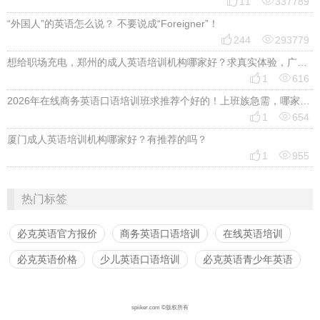


11
337789
“外国人”的英语怎么说？ 不要说成“Foreigner”！


244
293779
想给职场充电，郑州的成人英语培训机构哪家好？求真实体验，广告勿扰，感谢！


1
616
2026年在线商务英语口语培训班求推荐个好的！上班族急需，哪家好？


1
654
厦门成人英语培训机构哪家好？有推荐的吗？


1
955
热门标签
必克英语官方报价
商务英语口语培训
在线英语培训
必克英语价格
少儿英语口语培训
必克英语青少年英语
spiiker.com ©版权所有