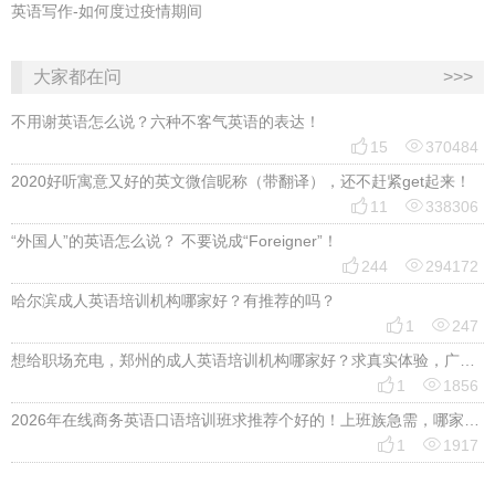
英语写作-如何度过疫情期间
大家都在问
>>>
不用谢英语怎么说？六种不客气英语的表达！


15
370484
2020好听寓意又好的英文微信昵称（带翻译），还不赶紧get起来！


11
338306
“外国人”的英语怎么说？ 不要说成“Foreigner”！


244
294172
哈尔滨成人英语培训机构哪家好？有推荐的吗？


1
247
想给职场充电，郑州的成人英语培训机构哪家好？求真实体验，广告勿扰，感谢！


1
1856
2026年在线商务英语口语培训班求推荐个好的！上班族急需，哪家好？


1
1917