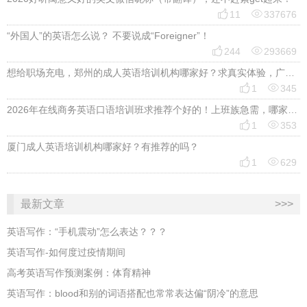


11
337676
“外国人”的英语怎么说？ 不要说成“Foreigner”！


244
293669
想给职场充电，郑州的成人英语培训机构哪家好？求真实体验，广告勿扰，感谢！


1
345
2026年在线商务英语口语培训班求推荐个好的！上班族急需，哪家好？


1
353
厦门成人英语培训机构哪家好？有推荐的吗？


1
629
最新文章
>>>
英语写作：“手机震动”怎么表达？？？
英语写作-如何度过疫情期间
高考英语写作预测案例：体育精神
英语写作：blood和别的词语搭配也常常表达偏“阴冷”的意思