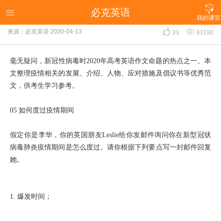

必克英语
英语写作-如何度过疫情期间

我的课室


来源：必克英语
2020-04-13
33
83190
毫无疑问，新冠性病毒时2020年高考英语作文命题的热点之一。本
文整理疫情相关的发展、介绍、人物、应对措施及倡议书等优秀范
文，供考生学习参考。
05 如何度过疫情期间
假定你是李华，你的英国朋友Leslie给你发邮件询问你在新型冠状
病毒肺炎疫情期间是怎么度过。请你根据下列要点写一封邮件回复
她。
1. 爆发时间；