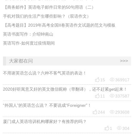
【商务邮件】英语电子邮件日常的50句用语（二）
手机对我们的生活产生哪些影响？（双语作文）
【高考题目】2019年高考全国II卷英语作文试题的范文与模板
英语书面写作：介绍钟南山
英语写作-如何度过疫情期间
大家都在问
>>>
不用谢英语怎么说？六种不客气英语的表达！


15
369917
2020好听寓意又好的英文微信昵称（带翻译），还不赶紧get起来！


11
337587
“外国人”的英语怎么说？ 不要说成“Foreigner”！


244
293608
厦门成人英语培训机构哪家好？有推荐的吗？


1
304