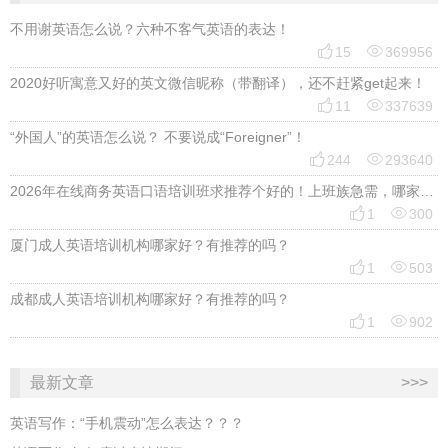
不用谢英语怎么说？六种不客气英语的表达！


15
369956
2020好听寓意又好的英文微信昵称（带翻译），还不赶紧get起来！


11
337639
“外国人”的英语怎么说？ 不要说成“Foreigner”！


244
293640
2026年在线商务英语口语培训班求推荐个好的！上班族急需，哪家好？


1
300
厦门成人英语培训机构哪家好？有推荐的吗？


1
503
成都成人英语培训机构哪家好？有推荐的吗？


1
902
最新文章
>>>
英语写作：“手机震动”怎么表达？？？