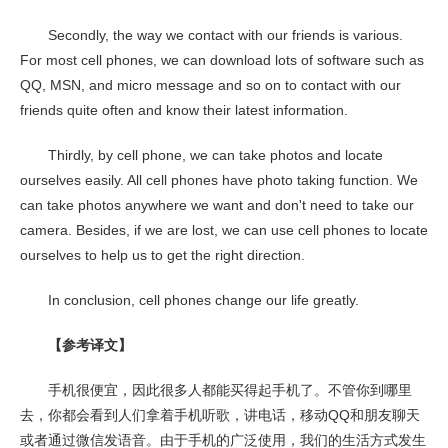
Secondly, the way we contact with our friends is various.
For most cell phones, we can download lots of software such as
QQ, MSN, and micro message and so on to contact with our
friends quite often and know their latest information.
Thirdly, by cell phone, we can take photos and locate
ourselves easily. All cell phones have photo taking function. We
can take photos anywhere we want and don't need to take our
camera. Besides, if we are lost, we can use cell phones to locate
ourselves to help us to get the right direction.
In conclusion, cell phones change our life greatly.
【参考译文】
手机很便宜，因此很多人都能买得起手机了。不管你到哪里
去，你都会看到人们拿着手机听歌，讲电话，移动QQ和朋友聊天
或者通过微信发语音。由于手机的广泛使用，我们的生活方式发生