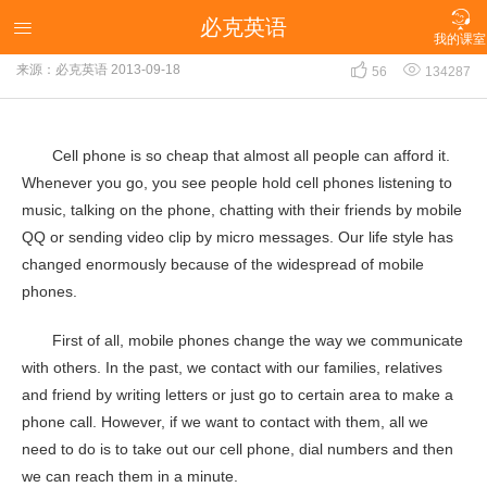

必克英语
手机对我们的生活产生哪些影响？（双语作文）

我的课室


来源：必克英语
2013-09-18
56
134287
Cell phone is so cheap that almost all people can afford it.
Whenever you go, you see people hold cell phones listening to
music, talking on the phone, chatting with their friends by mobile
QQ or sending video clip by micro messages. Our life style has
changed enormously because of the widespread of mobile
phones.
First of all, mobile phones change the way we communicate
with others. In the past, we contact with our families, relatives
and friend by writing letters or just go to certain area to make a
phone call. However, if we want to contact with them, all we
need to do is to take out our cell phone, dial numbers and then
we can reach them in a minute.