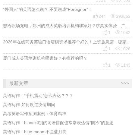
11
337901
“外国人”的英语怎么说？ 不要说成“Foreigner”！


244
293862
想给职场充电，郑州的成人英语培训机构哪家好？求真实体验，广告勿扰，感谢！


1
1042
2026年在线商务英语口语培训班求推荐个好的！上班族急需，哪家好？


1
1026
厦门成人英语培训机构哪家好？有推荐的吗？


1
1143
最新文章
>>>
英语写作：“手机震动”怎么表达？？？
英语写作-如何度过疫情期间
高考英语写作预测案例：体育精神
英语写作：blood和别的词语搭配也常常表达偏“阴冷”的意思
英语写作：blue moon 不是蓝月亮