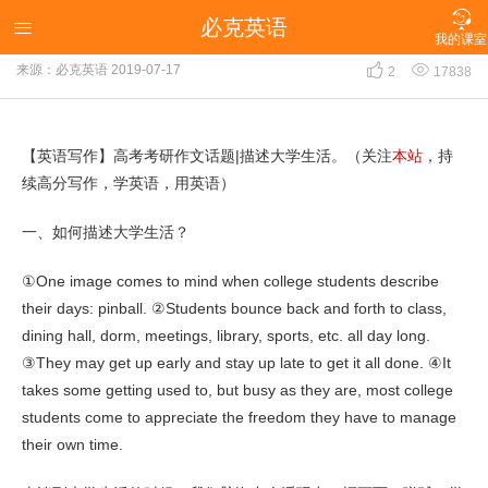

必克英语
【英语写作】高考考研作文话题|描述大学生活

我的课室


来源：必克英语
2019-07-17
2
17838
【英语写作】高考考研作文话题|描述大学生活。（关注
本站
，持
续高分写作，学英语，用英语）
一、如何描述大学生活？
①One image comes to mind when college students describe
their days: pinball. ②Students bounce back and forth to class,
dining hall, dorm, meetings, library, sports, etc. all day long.
③They may get up early and stay up late to get it all done. ④It
takes some getting used to, but busy as they are, most college
students come to appreciate the freedom they have to manage
their own time.