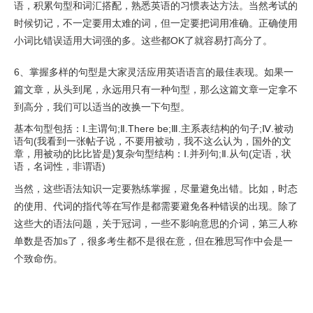
语，积累句型和词汇搭配，熟悉英语的习惯表达方法。当然考试的
时候切记，不一定要用太难的词，但一定要把词用准确。正确使用
小词比错误适用大词强的多。这些都OK了就容易打高分了。
6、掌握多样的句型是大家灵活应用英语语言的最佳表现。如果一
篇文章，从头到尾，永远用只有一种句型，那么这篇文章一定拿不
到高分，我们可以适当的改换一下句型。
基本句型包括：Ⅰ.主谓句;Ⅱ.There be;Ⅲ.主系表结构的句子;Ⅳ.被动
语句(我看到一张帖子说，不要用被动，我不这么认为，国外的文
章，用被动的比比皆是)复杂句型结构：Ⅰ.并列句;Ⅱ.从句(定语，状
语，名词性，非谓语)
当然，这些语法知识一定要熟练掌握，尽量避免出错。比如，时态
的使用、代词的指代等在写作是都需要避免各种错误的出现。除了
这些大的语法问题，关于冠词，一些不影响意思的介词，第三人称
单数是否加s了，很多考生都不是很在意，但在雅思写作中会是一
个致命伤。