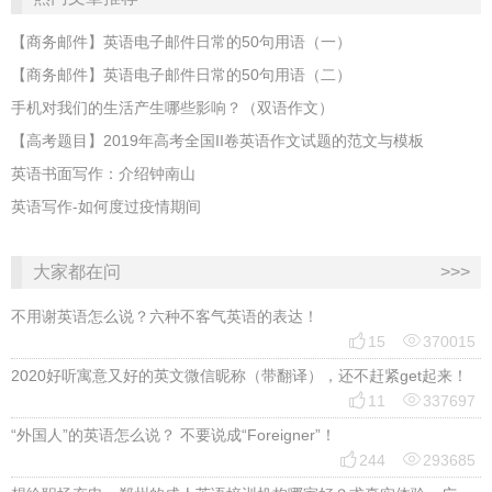
【商务邮件】英语电子邮件日常的50句用语（一）
【商务邮件】英语电子邮件日常的50句用语（二）
手机对我们的生活产生哪些影响？（双语作文）
【高考题目】2019年高考全国II卷英语作文试题的范文与模板
英语书面写作：介绍钟南山
英语写作-如何度过疫情期间
大家都在问
>>>
不用谢英语怎么说？六种不客气英语的表达！


15
370015
2020好听寓意又好的英文微信昵称（带翻译），还不赶紧get起来！


11
337697
“外国人”的英语怎么说？ 不要说成“Foreigner”！


244
293685