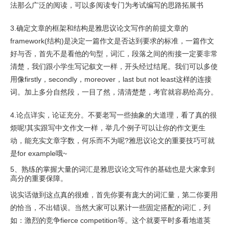
法那么广泛的阅读，可以多阅读专门为考试编写的思路拓展书
3.确定文章的框架和结构是雅思议论文写作的前提文章的
framework(结构)是决定一篇作文是否达到要求的标准，一篇作文
好与否，首先不是看他的句型，词汇，段落之间的衔接一定要非常
清楚，我们跟小学生写记叙文一样，开头经过结尾。我们可以多使
用像firstly，secondly，moreover，last but not least这样的连接
词。加上多分自然段，一目了然，清清楚楚，考官就容易给高分。
4.论点详实，论证充分。不要老写一些抽象的大道理，看了真的很
烦呢!其实跟写中文作文一样，举几个例子可以让你的作文更生
动，能充实文章字数，何乐而不为呢?雅思议论文的重要技巧可就
是for example哦~
5、熟练的掌握大量的词汇是雅思议论文写作的基础也是大家拿到
高分的重要保障。
说实话做到这点真的很难，首先你要有庞大的词汇量，第二你要用
的恰当，不出错误。当然大家可以累计一些固定搭配的词汇，列
如：激烈的竞争fierce competition等。这个就要平时多看地道英