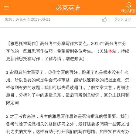

必克英语
【雅思托福写作】高分考生分享写作六要点

我的课室


来源：必克英语
2019-06-21
1
21413
【雅思托福写作】高分考生分享写作六要点。2018年高分考生分
享他的一些雅思写作技巧，希望帮到各位考生。（关注
本站
，持续
更新雅思托福写作，了解考情，增进知识）
1.审题真的太重要了，你作文写的再好，跑题了也是根本没有什么
用。所以首要的就是学会怎样审题，能够快速有效的把握重点。怎
样做到有效的读题：我们可以先通读题目，了解文章大意，再细读
题目，分析句子中的逻辑关系，最后再辨别关键词，区分主题词和
限定词
2.对于考官来说，考生的雅思写作思路是否清晰真的很重要。我们
备考时除了说做相关的题目练习之外，最好还要多阅读一些英文报
刊之类的文章，这样有助于打开我们的写作思路。如果实在没有办