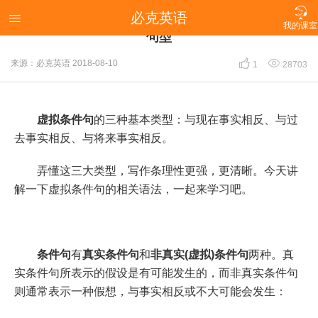

必克英语
【英语写作】弄懂虚拟条件句的三大类，掌握必备

我的课室
句型


来源：必克英语
2018-08-10
1
28703
虚拟条件句
的三种基本类型：与现在事实相反、与过
去事实相反、与将来事实相反。
弄懂这三大类型，写作条理性更强，更清晰。今天讲
解一下虚拟条件句的相关语法，一起来学习吧。
条件句
有
真实条件句
和
非真实(虚拟)条件句
两种。真
实条件句所表示的假设是有可能发生的，而非真实条件句
则通常表示一种假想，与事实相反或不大可能会发生：