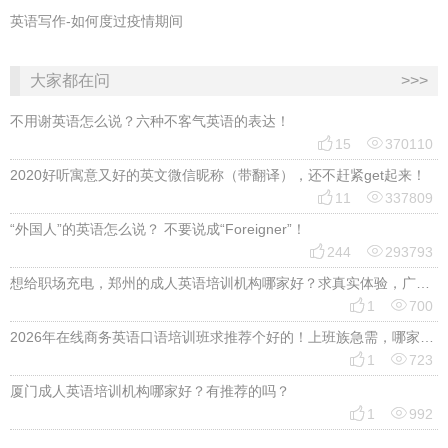
英语写作-如何度过疫情期间
大家都在问
>>>
不用谢英语怎么说？六种不客气英语的表达！


15
370110
2020好听寓意又好的英文微信昵称（带翻译），还不赶紧get起来！


11
337809
“外国人”的英语怎么说？ 不要说成“Foreigner”！


244
293793
想给职场充电，郑州的成人英语培训机构哪家好？求真实体验，广告勿扰，感谢！


1
700
2026年在线商务英语口语培训班求推荐个好的！上班族急需，哪家好？


1
723
厦门成人英语培训机构哪家好？有推荐的吗？


1
992