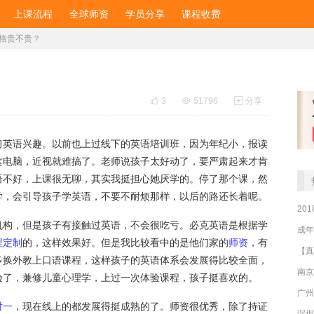
上课流程
全球师资
学员分享
课程收费
格贵不贵？

3

51796

分享
习英语兴趣。以前也上过线下的英语培训班，因为年纪小，报读
这电脑，近视就难搞了。老师说孩子太好动了，要严肃起来才肯
语不好，上课很无聊，其实我挺担心她厌学的。停了那个课，然
学，会引导孩子学英语，不要不耐烦那样，以后的路还长着呢。
20
机构，但是孩子有接触过英语，不会很吃亏。必克英语是根据学
成年
程定制
的，这样效果好。但是我比较看中的是他们家的
师资
，有
多换外教上口语课程，这样孩子的英语体系会发展得比较全面，
南京
验了，兼修儿童心理学，上过一次体验课程，孩子挺喜欢的。
广州
对一
，现在线上的都发展得挺成熟的了。师资很优秀，除了持证
深圳