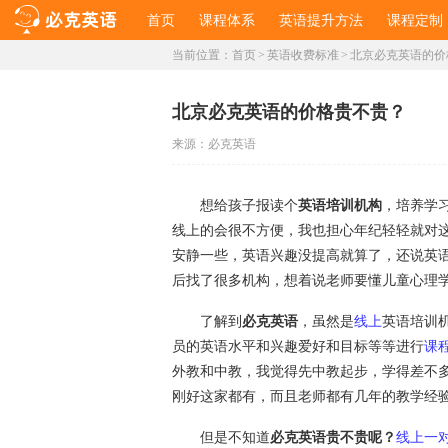
首页
课程体系
英语提升方法
课程定制
当前位置：
首页
>
英语收费标准
>
北京必克英语的价
北京必克英语的价格贵不贵？
来源：
必克英语
想给孩子报读个
英语培训机构
，培养学
线上的会很不方便，我也担心年纪轻轻就对
安静一些，英语兴趣没提高就算了，还说英
后找了很多机构，想着说老师要懂儿童心理
了解到
必克英语
，虽然是
线上
英语培训
员的英语水平和兴趣爱好和目标等等进行
课
外教和中教，我觉得先中教起步，学得差不
刚好这家都有，而且老师都有几年的教学经
但是不知道
必克英语贵不贵呢？
线上一