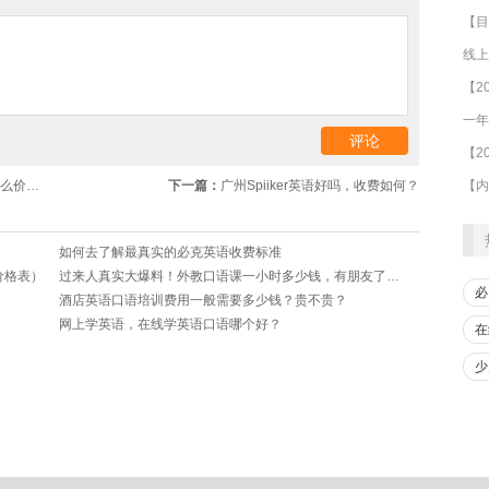
线上
价位？
下一篇：
广州Spiiker英语好吗，收费如何？
如何去了解最真实的必克英语收费标准
价格表）
过来人真实大爆料！外教口语课一小时多少钱，有朋友了解吗
必
酒店英语口语培训费用一般需要多少钱？贵不贵？
网上学英语，在线学英语口语哪个好？
在
少