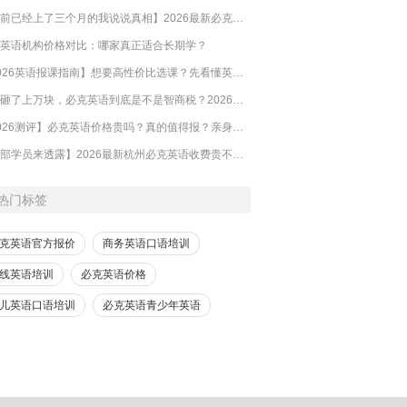
【目前已经上了三个月的我说说真相】2026最新必克英语收费标准多少？靠谱吗？有坑吗？
英语机构价格对比：哪家真正适合长期学？
【2026英语报课指南】想要高性价比选课？先看懂英语培训的钱到底花在哪
​一年砸了上万块，必克英语到底是不是智商税？2026必克英语靠谱吗？有没有效果？
【2026测评】必克英语价格贵吗？真的值得报？亲身体验的来解答
【内部学员来透露】2026最新杭州必克英语收费贵不贵？多少钱？效果怎么样？靠谱吗？
热门标签
克英语官方报价
商务英语口语培训
线英语培训
必克英语价格
儿英语口语培训
必克英语青少年英语