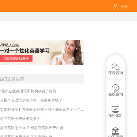

登录

课程咨询
热门文章推荐

18最新在线英语培训机构收费价目表
在线咨询
人报个英语培训班价格一般要多少钱？

【真实体验分享】在线欧美外教一对一哪家靠谱？一年收费贵不贵？
预约试听
必克英语收费标准是多少
必克英语怎么样 广州必克英语收费如何

必克英语收费标准 外教资源如何