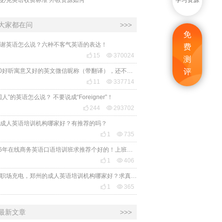
学习资源
大家都在问
>>>
免
谢英语怎么说？六种不客气英语的表达！
费

15

370024
测
2020好听寓意又好的英文微信昵称（带翻译），还不赶紧get起来！
评

11

337714
国人”的英语怎么说？ 不要说成“Foreigner”！

244

293702
成人英语培训机构哪家好？有推荐的吗？

1

735
2026年在线商务英语口语培训班求推荐个好的！上班族急需，哪家好？

1

406
想给职场充电，郑州的成人英语培训机构哪家好？求真实体验，广告勿扰，感谢！

1

365
最新文章
>>>