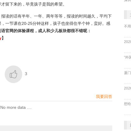
好才留下来的，毕竟孩子是我的希望。
报读的话有半年、一年、两年等等，报读的时间越久，平均下
，一节课在20-25分钟这样，孩子也坐得住半个钟，蛮好。感
不用
英语官网的体验课程，成人和少儿板块都很不错呢：
y
】
“外

厦门
3
我要回答
No more data ....