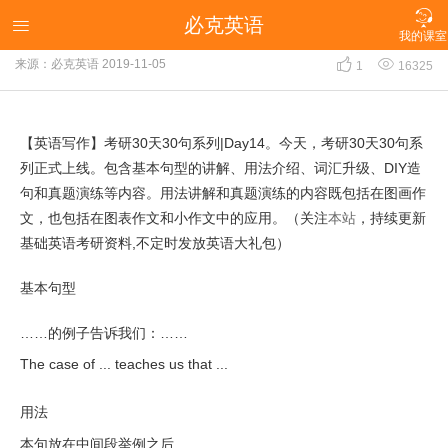

必克英语
【英语写作】考研30天30句系列|Day14

我的课室


来源：必克英语
2019-11-05
1
16325
【英语写作】考研30天30句系列|Day14。今天，考研30天30句系
列正式上线。包含基本句型的讲解、用法介绍、词汇升级、DIY造
句和真题演练等内容。用法讲解和真题演练的内容既包括在图画作
文，也包括在图表作文和小作文中的应用。（关注
本站
，持续更新
基础英语考研资料,不定时发放英语大礼包）
基本句型
……的例子告诉我们：……
The case of ... teaches us that ...
用法
本句放在中间段举例之后