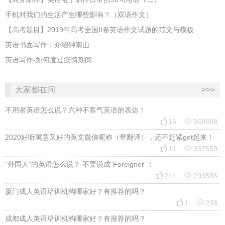
手机对我们的生活产生哪些影响？（双语作文）
【高考题目】2019年高考全国II卷英语作文试题的范文与模板
英语书面写作：介绍钟南山
英语写作-如何度过疫情期间
大家都在问
>>>
不用谢英语怎么说？六种不客气英语的表达！


15
369888
2020好听寓意又好的英文微信昵称（带翻译），还不赶紧get起来！


11
337559
“外国人”的英语怎么说？ 不要说成“Foreigner”！


244
293586
厦门成人英语培训机构哪家好？有推荐的吗？


1
238
成都成人英语培训机构哪家好？有推荐的吗？