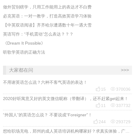
做外贸别瞎学，只用工作能用上的表达才不白费
必克英语：一对一教学，打造高效英语学习体验
【中英双语阅读】齐齐哈尔遭遇数十年一遇大雪
英语写作：“手机震动”怎么表达？？？
《Dream It Possible》
听歌学英语的正确方法
大家都在问
>>>
不用谢英语怎么说？六种不客气英语的表达！


15
370036
2020好听寓意又好的英文微信昵称（带翻译），还不赶紧get起来！


11
337732
“外国人”的英语怎么说？ 不要说成“Foreigner”！


244
293729
想给职场充电，郑州的成人英语培训机构哪家好？求真实体验，广告勿扰，感谢！