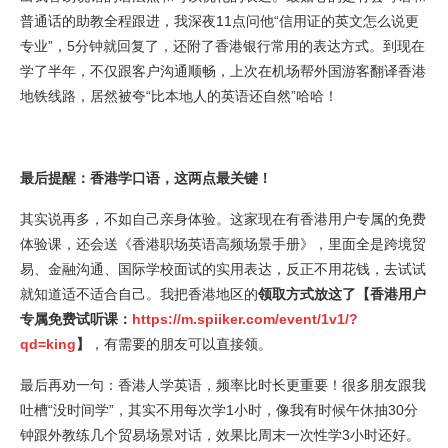
普通话的助教全程跟进，我深夜11点问他“信用证的英文怎么说更
专业”，5分钟就回复了，还附了香港银行常用的表达方式。到现在
学了半年，不仅跟客户沟通顺畅，上次在机场帮外国游客翻译香港
地铁线路，居然被夸“比本地人的英语还自然”哈哈！
最后提醒：香港学口语，这两点最关键！
其实说再多，不如自己亲身体验。这家现在有香港用户专属的免费
体验课，还会送《香港职场英语高频场景手册》，里面全是跨境贸
易、金融沟通、国际学校面试的实用表达，反正不用花钱，去试试
就知道适不适合自己。我把香港地区的
领取方式放这了【香港用户
专属免费试听课：
https://m.spiiker.com/event/1v1/?
qd=king
】
，有需要的朋友可以直接领。
最后再劝一句：香港人学英语，频率比时长更重要！很多朋友跟我
吐槽“没时间学”，其实不用每次学1小时，像我有时候午休抽30分
钟跟外教练几个贸易场景对话，效果比周末一次性学3小时还好。