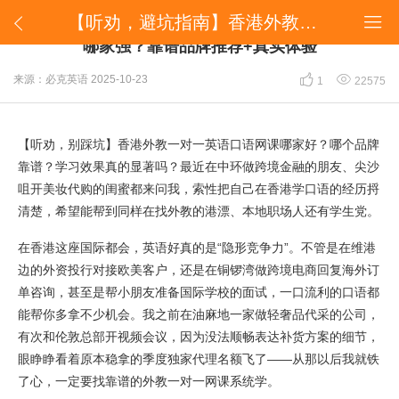
【听劝，避坑指南】香港外教一对一英语口语网课哪家强？靠谱品牌推荐+真实体验


【听劝，避坑指南】香港外教一对一英语口语网课
哪家强？靠谱品牌推荐+真实体验


来源：必克英语
2025-10-23
1
22575
【听劝，别踩坑】香港外教一对一英语口语网课哪家好？哪个品牌
靠谱？学习效果真的显著吗？最近在中环做跨境金融的朋友、尖沙
咀开美妆代购的闺蜜都来问我，索性把自己在香港学口语的经历捋
清楚，希望能帮到同样在找外教的港漂、本地职场人还有学生党。
在香港这座国际都会，英语好真的是“隐形竞争力”。不管是在维港
边的外资投行对接欧美客户，还是在铜锣湾做跨境电商回复海外订
单咨询，甚至是帮小朋友准备国际学校的面试，一口流利的口语都
能帮你多拿不少机会。我之前在油麻地一家做轻奢品代采的公司，
有次和伦敦总部开视频会议，因为没法顺畅表达补货方案的细节，
眼睁睁看着原本稳拿的季度独家代理名额飞了——从那以后我就铁
了心，一定要找靠谱的外教一对一网课系统学。