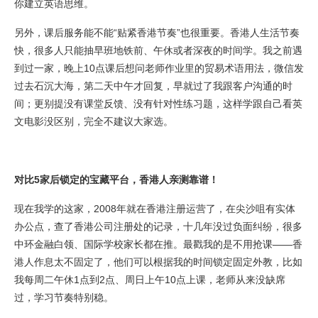
你建立英语思维。
另外，课后服务能不能“贴紧香港节奏”也很重要。香港人生活节奏
快，很多人只能抽早班地铁前、午休或者深夜的时间学。我之前遇
到过一家，晚上10点课后想问老师作业里的贸易术语用法，微信发
过去石沉大海，第二天中午才回复，早就过了我跟客户沟通的时
间；更别提没有课堂反馈、没有针对性练习题，这样学跟自己看英
文电影没区别，完全不建议大家选。
对比5家后锁定的宝藏平台，香港人亲测靠谱！
现在我学的这家，2008年就在香港注册运营了，在尖沙咀有实体
办公点，查了香港公司注册处的记录，十几年没过负面纠纷，很多
中环金融白领、国际学校家长都在推。最戳我的是不用抢课——香
港人作息太不固定了，他们可以根据我的时间锁定固定外教，比如
我每周二午休1点到2点、周日上午10点上课，老师从来没缺席
过，学习节奏特别稳。