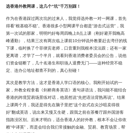
选香港外教网课，这几个“坑”千万别踩！
作为在香港踩过两次坑的过来人，我觉得选外教一对一网课，首先
得看“根基稳不稳”。香港很多小型网课平台都是“游击式运营”，我
第一次试的那家，明明约好每周四晚上8点上课（刚好避开我晚高
峰通勤），结果三次有两次临上课前10分钟说外教要赶去湾仔的线
下课，临时换了个菲律宾老师，口音重到我根本没法跟；还有一家
更离谱，才学了一个半月，就看到香港消费者委员会的公告，说他
们资金链断了，几十名港生和职场人退费无门——这种经营不稳
定、连办公地址都查不到的，真心别碰！
其次是教学方法，这才是香港人学口语的核心。我刚开始试的一
家，外教全程拿着《剑桥商务英语》逐句讲语法，我问能不能结合
香港的跨境贸易场景练对话，他居然说“先把语法背熟再说”。结果
上课两个月，我还是得先在脑子里把“这个款式在尖沙咀卖得很
好”翻成英语，说出来又慢又生硬，跟我之前在茶餐厅跟外国游客
指路没区别。后来才明白，适合香港人的好外教，根本不会让你依
赖“中译英”，而是会结合我们常接触的金融、贸易、教育场景，帮