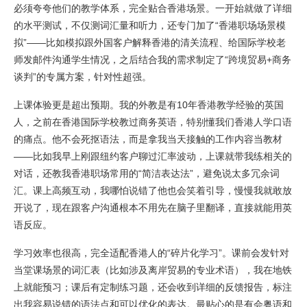
必须夸夸他们的教学体系，完全贴合香港场景。一开始就做了详细
的水平测试，不仅测词汇量和听力，还专门加了“香港职场场景模
拟”——比如模拟跟外国客户解释香港的清关流程、给国际学校老
师发邮件沟通学生情况，之后结合我的需求制定了“跨境贸易+商务
谈判”的专属方案，针对性超强。
上课体验更是超出预期。我的外教是有10年香港教学经验的英国
人，之前在香港国际学校教过商务英语，特别懂我们香港人学口语
的痛点。他不会死抠语法，而是拿我当天接触的工作内容当教材
——比如我早上刚跟纽约客户聊过汇率波动，上课就带我练相关的
对话，还教我香港职场常用的“简洁表达法”，避免说太多冗余词
汇。课上高频互动，我哪怕说错了他也会笑着引导，慢慢我就敢放
开说了，现在跟客户沟通根本不用先在脑子里翻译，直接就能用英
语反应。
学习效率也很高，完全适配香港人的“碎片化学习”。课前会发针对
当堂课场景的词汇表（比如涉及离岸贸易的专业术语），我在地铁
上就能预习；课后有定制练习题，还会收到详细的反馈报告，标注
出我容易说错的语法点和可以优化的表达。最贴心的是有会粤语和