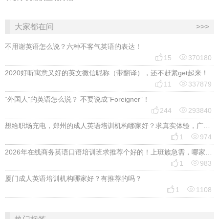
大家都在问
>>>
不用谢英语怎么说？六种不客气英语的表达！


15
370180
2020好听寓意又好的英文微信昵称（带翻译），还不赶紧get起来！


11
337879
“外国人”的英语怎么说？ 不要说成“Foreigner”！


244
293840
想给职场充电，郑州的成人英语培训机构哪家好？求真实体验，广告勿扰，感谢！


1
974
2026年在线商务英语口语培训班求推荐个好的！上班族急需，哪家好？


1
983
厦门成人英语培训机构哪家好？有推荐的吗？


1
1108