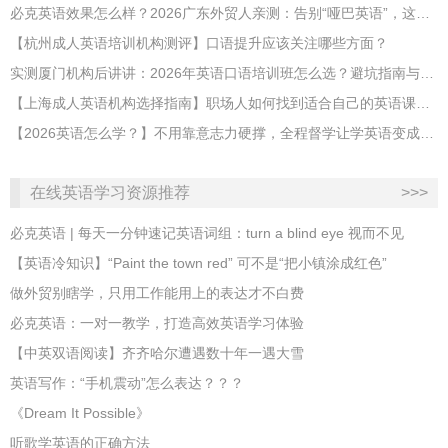
必克英语效果怎么样？2026广东外贸人亲测：告别“哑巴英语”，这才是成年人最高效的自救指南！
【杭州成人英语培训机构测评】口语提升应该关注哪些方面？
实测厦门机构后讲讲：2026年英语口语培训班怎么选？避坑指南与高效学习新范式
【上海成人英语机构选择指南】职场人如何找到适合自己的英语课程？
【2026英语怎么学？】不用靠意志力硬撑，全程督学让学英语变成日常习惯
在线英语学习资源推荐
>>>
必克英语 | 每天一分钟速记英语词组：turn a blind eye 视而不见
​【英语冷知识】“Paint the town red” 可不是“把小镇涂成红色”
做外贸别瞎学，只用工作能用上的表达才不白费
必克英语：一对一教学，打造高效英语学习体验
【中英双语阅读】齐齐哈尔遭遇数十年一遇大雪
英语写作：“手机震动”怎么表达？？？
《Dream It Possible》
听歌学英语的正确方法