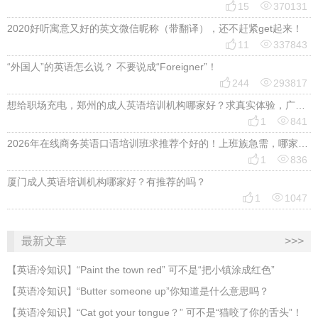


15
370131
2020好听寓意又好的英文微信昵称（带翻译），还不赶紧get起来！


11
337843
“外国人”的英语怎么说？ 不要说成“Foreigner”！


244
293817
想给职场充电，郑州的成人英语培训机构哪家好？求真实体验，广告勿扰，感谢！


1
841
2026年在线商务英语口语培训班求推荐个好的！上班族急需，哪家好？


1
836
厦门成人英语培训机构哪家好？有推荐的吗？


1
1047
最新文章
>>>
​【英语冷知识】“Paint the town red” 可不是“把小镇涂成红色”
【英语冷知识】“Butter someone up”你知道是什么意思吗？
​【英语冷知识】“Cat got your tongue？” 可不是“猫咬了你的舌头”！