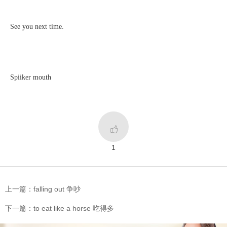
See you next time.
Spiiker mouth

1
上一篇：falling out 争吵
下一篇：to eat like a horse 吃得多