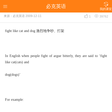

必克英语
fight like cat and dog 激烈地争吵、打架

我的课室


来源：必克英语
2009-12-11
1
39762
fight like cat and dog 激烈地争吵、打架
In English when people fight of argue bitterly, they are said to ‘fight
like cat(cats) and
dog(dogs)’
For example: