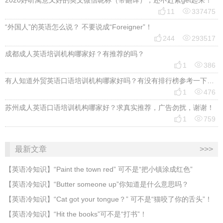
2020好听寓意又好的英文微信昵称（带翻译），还不赶紧get起来！


11
337475
“外国人”的英语怎么说？ 不要说成“Foreigner”！


244
293517
成都成人英语培训机构哪家好？有推荐的吗？


1
386
有人知道外贸英语口语培训机构哪家好吗？有没有排行榜参考一下？最好说下费用


1
476
苏州成人英语口语培训机构哪家好？求真实推荐，广告勿扰，谢谢！


1
759
最新文章
>>>
​【英语冷知识】“Paint the town red” 可不是“把小镇涂成红色”
【英语冷知识】“Butter someone up”你知道是什么意思吗？
​【英语冷知识】“Cat got your tongue？” 可不是“猫咬了你的舌头”！
​【英语冷知识】“Hit the books”可不是“打书”！