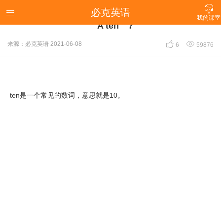

必克英语
【英语冷知识】为什么老外总是把颜值高的人叫作

我的课室
＂A ten＂?


来源：必克英语
2021-06-08
6
59876
ten是一个常见的数词，意思就是10。