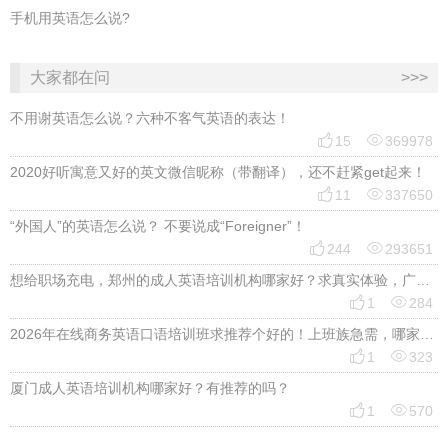
手机用英语怎么说?
大家都在问
>>>
不用谢英语怎么说？六种不客气英语的表达！


15
369978
2020好听寓意又好的英文微信昵称（带翻译），还不赶紧get起来！


11
337650
“外国人”的英语怎么说？ 不要说成“Foreigner”！


244
293651
想给职场充电，郑州的成人英语培训机构哪家好？求真实体验，广告勿扰，感谢！


1
284
2026年在线商务英语口语培训班求推荐个好的！上班族急需，哪家好？


1
323
厦门成人英语培训机构哪家好？有推荐的吗？


1
570