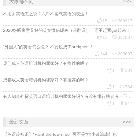
大家都在问
>>>
不用谢英语怎么说？六种不客气英语的表达！


15
369917
2020好听寓意又好的英文微信昵称（带翻译），还不赶紧get起来！


11
337587
“外国人”的英语怎么说？ 不要说成“Foreigner”！


244
293607
厦门成人英语培训机构哪家好？有推荐的吗？


1
301
成都成人英语培训机构哪家好？有推荐的吗？


1
784
有人知道外贸英语口语培训机构哪家好吗？有没有排行榜参考一下？最好说下费用


1
947
最新文章
>>>
​【英语冷知识】“Paint the town red” 可不是“把小镇涂成红色”