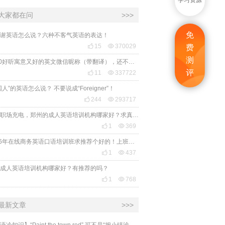
学习资源
大家都在问
>>>
免
谢英语怎么说？六种不客气英语的表达！

15

370029
费
测
2020好听寓意又好的英文微信昵称（带翻译），还不赶紧get起来！
评

11

337722
国人”的英语怎么说？ 不要说成“Foreigner”！

244

293717
想给职场充电，郑州的成人英语培训机构哪家好？求真实体验，广告勿扰，感谢！

1

369
2026年在线商务英语口语培训班求推荐个好的！上班族急需，哪家好？

1

437
成人英语培训机构哪家好？有推荐的吗？

1

768
最新文章
>>>
​【英语冷知识】“Paint the town red” 可不是“把小镇涂成红色”