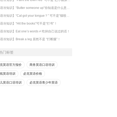
【英语冷知识】“Butter someone up”你知道是什么意思吗？
​【英语冷知识】“Cat got your tongue？” 可不是“猫咬了你的舌头”！
语冷知识】“Hit the books”可不是“打书”！
语冷知识】Eat one’s words ≠ 吃掉自己说过的话！
语冷知识】Break a leg 居然不是 “打断腿”！
热门标签
克英语官方报价
商务英语口语培训
线英语培训
必克英语价格
儿英语口语培训
必克英语青少年英语