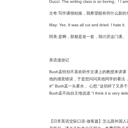
Gucci: The writing class is so boring。! I a
古奇:写作课很枯燥，我希望能有些什么新的
May: Yes. It was all cut and dried. I hate it.
阿美:是啊，那都是老一套，我讨厌这门课。
美语漫游记
Bush孟特别不喜欢听作文课上的教授来讲课
他的感觉错误，于是想问问其他同学的看法，其中的一位美国同
it!" Bush孟一头雾水， 心想:“这切碎了
Bush孟不由自主地说道:“I think it is very
【日常英语交际口语-做客篇】怎么跟外国人