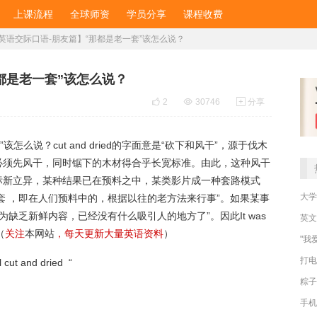
上课流程
全球师资
学员分享
课程收费
英语交际口语-朋友篇】“那都是老一套”该怎么说？
都是老一套”该怎么说？

2

30746

分享
么说？cut and dried的字面意是“砍下和风干”，源于伐木
必须先风干，同时锯下的木材得合乎长宽标准。由此，这种风干
标新立异，某种结果已在预料之中，某类影片成一种套路模式
大学
是“老一套 ，即在人们预料中的，根据以往的老方法来行事”。如果某事
某事物因为缺乏新鲜内容，已经没有什么吸引人的地方了”。因此It was
英文
（
关注
本网站
，每天更新大量英语资料
）
"我
打电
t and dried “
粽子
手机