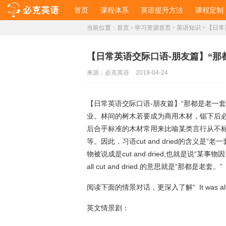
首页
课程体系
英语提升方法
课程定制
当前位置：
首页
>
学习资源首页
>
英语知识
>
【日常
【日常英语交际口语-朋友篇】“那
来源：
必克英语
2019-04-24
【日常英语交际口语-朋友篇】“那都是老一套”该怎
业。林间的树木若要成为商用木材，锯下后
后合乎标准的木材常用来比喻某类言行从不
等。因此，习语cut and dried的含义
物被说成是cut and dried,也就是说“
all cut and dried.的意思就是“那都是老套。”
阅读下面的情景对话，更深入了解“ It was all cu
英文情景剧：