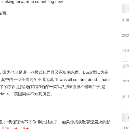
m looking forward to something new.
东西。
不用
“外
，因为他老是讲一些模式化而且又死板的东西。Bush孟以为是
学不满地说:“It was all cut and dried. I hate
又弄干了的东西是指我们在家吃的‘干菜’吗?那味道很不错吗?”于 是
 delicious。"美国同学不知其所云。
厦门
说：“我保证饶不了你”到此结束了，如果你想获取更深层次的影