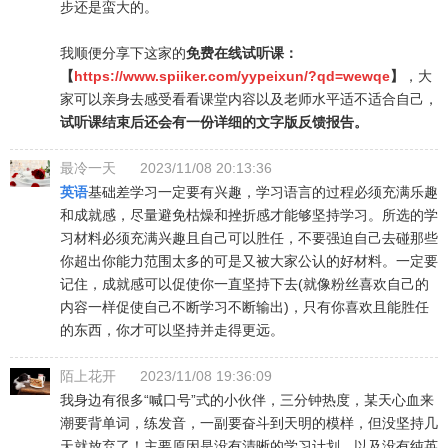
步还是蛮大的。
我顺便分享下这家的
免费在线试听课：
【
https://www.spiiker.com/yypeixun/?qd=wewqe
】
，大
家可以亲身去感受看看课堂内容以及老师水平适不适合自己，
试听课结束后还会有一份详细的文字版反馈报告。
最冷一天
2023/11/08 20:13:36
英语
基础差学习一定要有兴趣，学习语言的过程必须充满乐趣
和成就感，尽量避免枯燥和挫折感才能够坚持学习。所选的学
习材料必须充满兴趣且自己可以胜任，不要强迫自己去碰那些
你超出你能力范围太多的可是又被大家公认的好材料。一定要
记住，成就感可以促使你一直坚持下去(就像粉丝喜欢自己的
内容一样促使自己不断学习不断输出)，只有你喜欢且能胜任
的东西，你才可以坚持并走得更远。
陌上花开
2023/11/08 19:36:09
我身边有很多“喊口号”式的小伙伴，三分钟热度，某天心血来
潮要背单词，练发音，一副要奋斗到天明的模样，但没坚持几
天就放弃了！主要原因是没有清晰的学习计划，以及没有纯英