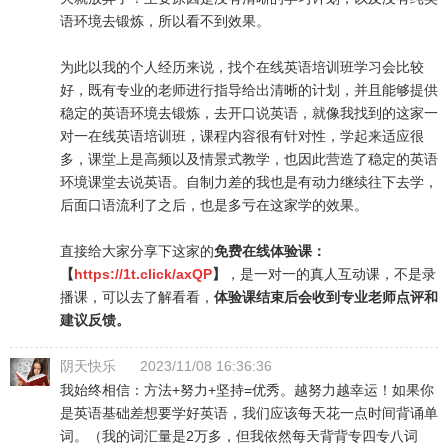
语环境去锻炼，所以看不到效果。
为此以我的个人经历来说，找个在线英语培训班学习会比较
好，既有专业的老师进行指导给出清晰的计划，并且能够提供
稳定的英语环境去锻炼，去开口说英语，就像我找到的这家一
对一在线英语培训班，课程内容很有针对性，学起来适应很
多，课堂上是高频以及情景式教学，也因此营造了稳定的英语
环境课堂去说英语。自制力差的我也是有动力继续往下去学，
后面口语流利了之后，也是多亏在这家学的效果。
直接给大家分享下这家的
免费在线体验课：
【
https://1t.click/axQP
】
，是一对一的真人互动课，不是录
播课，可以去了解看看，
体验课结束后会收到专业老师点评和
建议反馈。
阴天快乐
2023/11/08 16:36:36
我始终相信：方法+努力+坚持=优秀。越努力越幸运！如果你
是英语基础差想要学好英语，我们应该每天花一点时间背诵单
词。（我的词汇量是2万多，但我依然每天背背专四专八词