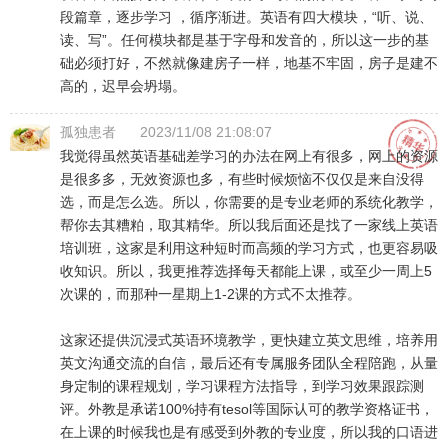
段篇章，逐步学习 ，循序渐进。英语有四大模块，“听、说、
读、写”。任何模块都是基于字母和发音的，所以这一步的基
础必须打好，不然就像建房子一样，地基不牢固，房子是建不
高的，迟早会坍塌。
孤独患者
2023/11/08 21:08:07
我觉得虽然英语基础差学习的办法在网上有很多，网上的资源
是很多多，无效资源也多，有些时候烦恼不仅仅是来自没得
选，而是怎么选。所以，你需要的是专业老师的系统化教学，
帮你去其糟粕，取其精华。所以我后面还是找了一家线上英语
培训班，这家是利用这种短时而高频的学习方式，也更容易吸
收知识。所以，我更推荐选择每天都能上课，或至少一周上5
次课的，而那种一星期上1-2课的方式不太推荐。
这家还提供沉浸式英语环境教学，更快建立英文思维，培养用
英文沟通交流的自信，最后还有专属服务团队全程陪跑，从量
身定制的课程规划，学习课程方法指导，到学习效果跟踪测
评。外教是承诺100%持有tesol等国际认可的教学资格证书，
在上课的时候我也是有感受到外教的专业度，所以我的口语进