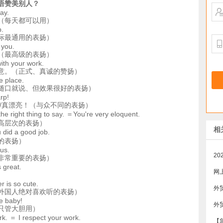
语赞美别人？
ay.
（每天都可以用）
b.
际最通用的表扬）
 you.
（最高级的表扬）
with your work.
意。（正式、真诚的赞扬）
ce place.
随口就说、但效果很好的表扬）
rp!
棒/真漂亮！（与众不同的表扬）
he right thing to say. ＝You're very eloquent.
高层次的表扬）
相
 did a good job.
的表扬）
ous.
非常重要的表扬）
 great.
网
r is so cute.
外
外国人绝对喜欢听的表扬）
e baby!
外
只管大胆用）
rk. ＝ I respect your work.