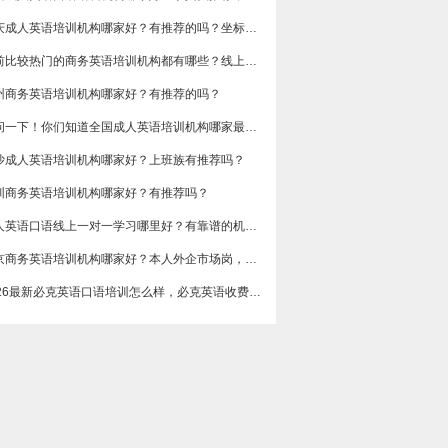
重庆成人英语培训机构哪家好？有推荐的吗？坐标重庆，目前在解放碑一家外贸公司做跟单
目前比较热门的商务英语培训机构都有哪些？线上好吗？还是线下呢？
州商务英语培训机构哪家好？有推荐的吗？
想问一下！你们知道全国成人英语培训机构哪家最好吗？收费多少呢？
沙成人英语培训机构哪家好？上班族有推荐吗？
圳商务英语培训机构哪家好？有推荐吗？
成人英语口语线上一对一学习哪里好？有靠谱的机构可以推荐吗？
​北京商务英语培训机构哪家好？本人外企市场岗，急需提升谈判和汇报口语，求真实体验分享，广告勿扰，谢谢
2026最新必克英语口语培训怎么样，必克英语收费价格多少？