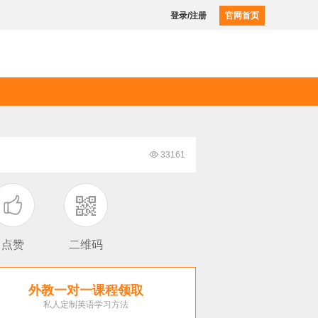
登录/注册
官网首页

33161

点赞
二维码
外教一对一课程领取
私人定制英语学习方法