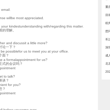
 email.
nse willbe most appreciated.
。
杭
e your kindestunderstanding with/regarding this matter.
情的理解。
长
er and discussit a little more?
讨论一下？
深
d be possiblefor us to meet you at your office.
个面？
e a formalappointment for us?
正式的会议吗？
ppointment
 to talk?
谈谈？
nient for you?
您？
ppointment
all before youcome over.