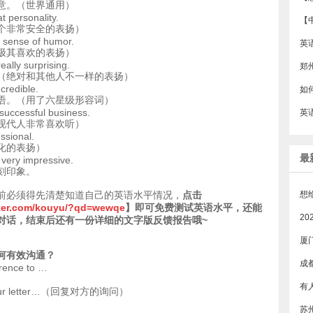
意。（世界通用）
t personality.
【
个非常安全的表扬）
 sense of humor.
极其喜欢的表扬）
eally surprising.
郑
（绝对和其他人不一样的表扬）
ncredible.
语。（用了六星级形容词）
successful business.
现代人非常喜欢听）
ssional.
化的表扬）
最
 very impressive.
刻印象。
前必须得先清楚知道自己的英语水平情况，
点击
iker.com/kouyu/?qd=wewqe
】即可免费测试英语水平，还能
对话，结束后还有一份详细的文字版反馈报告哦~
厦
何有效沟通？
成
erence to …
o your letter…（回复对方的询问）