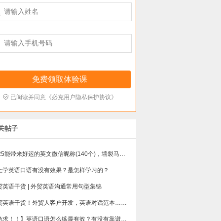



已阅读并同意《必克用户隐私保护协议》
关帖子
​2025能带来好运的英文微信昵称(140个)，墙裂马住！！
上学英语口语有没有效果？是怎样学习的？
贸英语干货 | 外贸英语沟通常用句型集锦
贸英语干货！外贸人客户开发，英语对话范本……
【急求！！】英语口语怎么练最有效？有没有靠谱点的英语口语培训班？