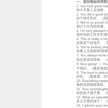
一、面对面如何用英
1. You look great tod
你今天看上去很棒。
2. You did a good jo
你干得非常好。（国
3. We're so proud of
我们十分为你骄傲。
4. I'm very pleased 
我对你的工作非常满
5. This is really a ni
这真是个好地方。（
6. You're looking sha
你看上去真精神/真
7. You always know t
你总是说话得体。（
8. Nice going! ＝ You
干得好。（极其地道
9. The food is delici
好吃。（最普通、但
10. Everything tastes
每样东西都很美味。
11. Your son/daughte
你的孩子很可爱。（
12. What an adorabl
多么可爱的孩子！（
13. I admire your wo